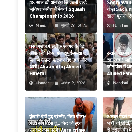
18 साल की अनाहत सिंह बनीं वर्ल्ड
Sooryavansh
जूनियर स्क्वैश चैंपियन| Squash
तोड़ा Sachi
Championship 2026
सालों पुराना रि
Nandani
जुलाई 26, 2026
Nandani
प्रयागराज में अतीक अहमद के बेटे
आबान को किया गया सुपुर्द-ए-खाक,
अतीक अहमद का 
जनाजे में फूट-फूटकर रोए उमर और
रहा खत्म? जान
अली| Abaan Atiq Ahmed
कौन जेल में 
Funeral
Ahmed Fam
Nandani
अगस्त 9, 2026
Nandani
कुंवारी बेटी हुई प्रेग्नेंट, पिता बोला-
2 साल पहले पत
चलो दवा दिला दूं… फिर जो हुआ,
भागी थी छोटी, 
सुनकर कांप उठेंगे| Agra crime
से ट्रॉली बैग 