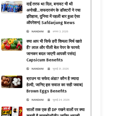
दाईं तरफ था दिल, बनावट भी थी
अनोखी…सफदरजंग के डॉक्टरों ने रचा
इतिहास, दुनिया में पहली बार हुआ ऐसा
ऑपरेशन| Safdarjung News
NANDANI
अगस्त 3, 2026
क्या आप भी सिर्फ हरी शिमला मिर्च खाते
हैं? लाल और पीली बेल पेपर के फायदे
जानकर बदल जाएगी आपकी पसंद|
Capsicum Benefits
NANDANI
जुलाई 31, 2026
ब्राउन या सफेद अंडा? कौन है ज्यादा
हेल्दी, जानिए इस सवाल का सही जवाब|
Brown Eggs Benefits
NANDANI
जुलाई 24, 2026
सालों तक एक ही DP रखने वालों पर क्या
कहती है साइकोलॉजी? जानिए आपकी