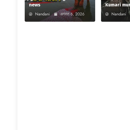
news
Kumari mu
Nandani
अगस्त 6, 2026
Nandani