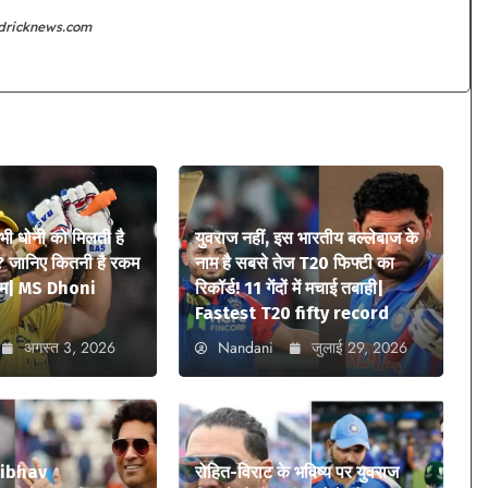
edricknews.com
 भी धोनी को मिलती है
युवराज नहीं, इस भारतीय बल्लेबाज के
? जानिए कितनी है रकम
नाम है सबसे तेज T20 फिफ्टी का
ियम| MS Dhoni
रिकॉर्ड! 11 गेंदों में मचाई तबाही|
Fastest T20 fifty record
अगस्त 3, 2026
Nandani
जुलाई 29, 2026
aibhav
रोहित-विराट के भविष्य पर युवराज