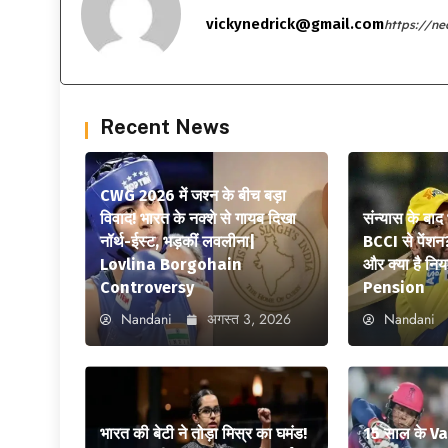
vickynedrick@gmail.com
https://n
Recent News
CWG 2026 में जश्न के बीच बड़ा
विवाद! भारत के नक्शे से गायब दिखा
संन्यास के बाद
नॉर्थ-ईस्ट, भड़कीं लवलीना|
BCCI से पेंशन
Lovlina Borgohain
और क्या है न
Controversy
Pension
Nandani
अगस्त 3, 2026
Nandani
भारत की बेटी ने तोड़ा मिस्र का घमंड!
15 साल के V