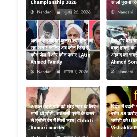
Championship 2026
सालों पुराना रि
Nandani
जुलाई 26, 2026
Nandani
अतीक अहमद का कुनबा क्यों होता जा
एक और बेटा च
रहा खत्म? जानिए अब कौन जिंदा है,
वक्त हादसे क
कौन जेल में और कौन फरार | Atiq
अहमद का सबसे
Ahmed Family
Ahmed Son
Nandani
अगस्त 7, 2026
Nandani
2 साल पहले पति को छोड़ प्यार के लिए
विदेश में बदली
भागी थी छोटी, अब उसी प्रेमी के कमरे
बची! 88 करोड़ 
से ट्रॉली बैग में मिली लाश| Chhoti
भगोड़ी को UAE
Kumari murder
Vishakha R