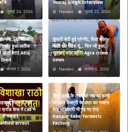
कॉर्ड
Yuvraj Singh interview
जुलाई 24, 2026
Nandani
जुलाई 22, 2026
ला गया… झांसी जाते
कुंवारी बेटी हुई प्रेग्नेंट, पिता बोला-
ा शिकार हुआ अतीक
चलो दवा दिला दूं… फिर जो हुआ,
 छोटा बेटा| Atiq
सुनकर कांप उठेंगे| Agra crime
 Died
news
अगस्त 7, 2026
Nandani
अगस्त 6, 2026
बिना हल्दी के तैयार हो रहा था हल्दी
 पहचान, फिर भी नहीं
पाउडर! फैक्ट्री के अंदर का नजारा
फ्रॉड केस में CBI ने
देख अधिकारी भी रह गए दंग|
 से पकड़ा|
Kanpur Fake Turmeric
athod arrest
Factory