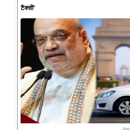
टैक्सी’
Sou