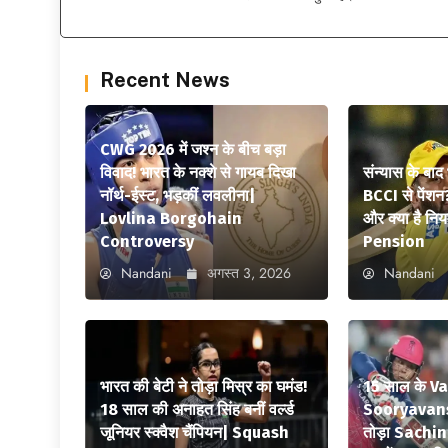
Recent News
CWG 2026 में जश्न के बीच बड़ा
विवाद! भारत के नक्शे से गायब दिखा
संन्यास के बाद
नॉर्थ-ईस्ट, भड़कीं लवलीना|
BCCI से पेंशन
Lovlina Borgohain
और क्या है न
Controversy
Pension
Nandani
अगस्त 3, 2026
Nandani
भारत की बेटी ने तोड़ा मिस्र का घमंड!
15 साल के V
18 साल की अनाहत सिंह बनीं वर्ल्ड
Sooryavansh
जूनियर स्क्वैश चैंपियन| Squash
तोड़ा Sachi