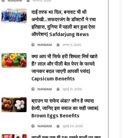
NANDANI
अगस्त 6, 2026
दाईं तरफ था दिल, बनावट भी थी
अनोखी…सफदरजंग के डॉक्टरों ने रचा
इतिहास, दुनिया में पहली बार हुआ ऐसा
ऑपरेशन| Safdarjung News
NANDANI
अगस्त 3, 2026
क्या आप भी सिर्फ हरी शिमला मिर्च खाते
हैं? लाल और पीली बेल पेपर के फायदे
जानकर बदल जाएगी आपकी पसंद|
Capsicum Benefits
NANDANI
जुलाई 31, 2026
ब्राउन या सफेद अंडा? कौन है ज्यादा
हेल्दी, जानिए इस सवाल का सही जवाब|
Brown Eggs Benefits
NANDANI
जुलाई 24, 2026
सालों तक एक ही DP रखने वालों पर क्या