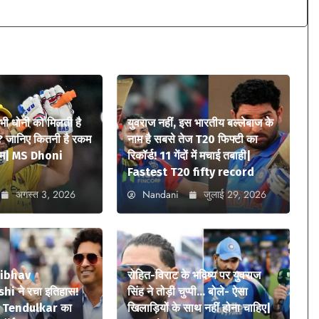
 भी धोनी को मिलती है
युवराज नहीं, इस भारतीय बल्लेबाज के
? जानिए कितनी है रकम
नाम है सबसे तेज T20 फिफ्टी का
ियम| MS Dhoni
रिकॉर्ड! 11 गेंदों में मचाई तबाही|
Fastest T20 fifty record
अगस्त 3, 2026
Nandani
जुलाई 29, 2026
aibhav
रोहित-विराट के भविष्य पर युवराज
i ने रचा इतिहास!
सिंह ने तोड़ी चुप्पी… बोले- ऐसा
n Tendulkar का
खिलाड़ियों के साथ नहीं होना चाहिए|