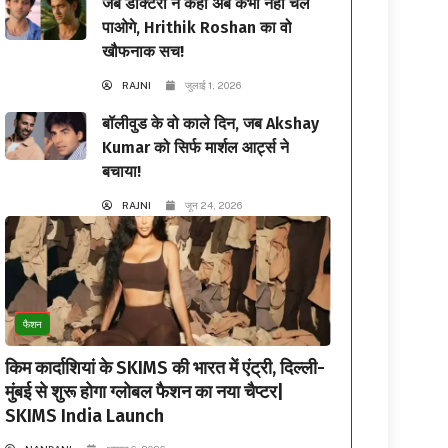
जब डॉक्टरों ने कहा अब कभी नहीं चल
पाओगे, Hrithik Roshan का वो
खौफनाक सच!
RAJNI
जुलाई 1, 2026
बॉलीवुड के वो काले दिन, जब Akshay
Kumar को सिर्फ मार्शल आर्ट्स ने
बचाया!
RAJNI
जून 24, 2026
फैशन
किम कार्दाशियां के SKIMS की भारत में एंट्री, दिल्ली-
मुंबई से शुरू होगा ग्लोबल फैशन का नया चैप्टर|
SKIMS India Launch