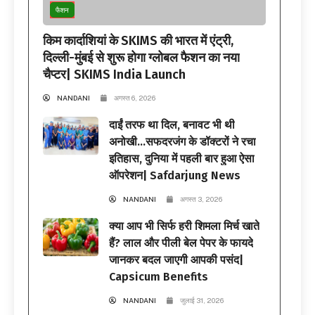
फैशन
किम कार्दाशियां के SKIMS की भारत में एंट्री,
दिल्ली-मुंबई से शुरू होगा ग्लोबल फैशन का नया
चैप्टर| SKIMS India Launch
NANDANI
अगस्त 6, 2026
दाईं तरफ था दिल, बनावट भी थी
अनोखी…सफदरजंग के डॉक्टरों ने रचा
इतिहास, दुनिया में पहली बार हुआ ऐसा
ऑपरेशन| Safdarjung News
NANDANI
अगस्त 3, 2026
क्या आप भी सिर्फ हरी शिमला मिर्च खाते
हैं? लाल और पीली बेल पेपर के फायदे
जानकर बदल जाएगी आपकी पसंद|
Capsicum Benefits
NANDANI
जुलाई 31, 2026