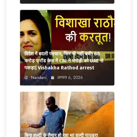
विदेश में बदली पहचान, फिर भी नहीं बची! 88
करोड़ फ्रॉड केस में CBI ने भगोड़ी को UAE से
पकड़ा| Vishakha Rathod arrest
Nandani
अगस्त 6, 2026
बिना हल्दी के तैयार हो रहा था हल्दी पाउडर!