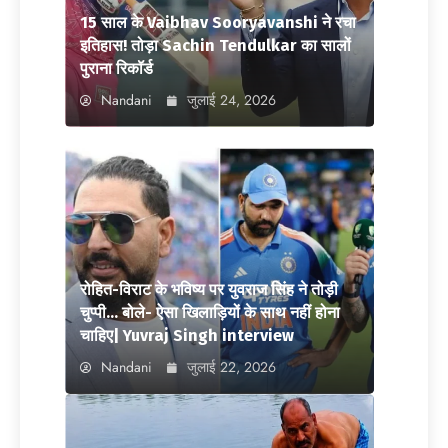
15 साल के Vaibhav Sooryavanshi ने रचा
इतिहास! तोड़ा Sachin Tendulkar का सालों
पुराना रिकॉर्ड
Nandani
जुलाई 24, 2026
रोहित-विराट के भविष्य पर युवराज सिंह ने तोड़ी
चुप्पी… बोले- ऐसा खिलाड़ियों के साथ नहीं होना
चाहिए| Yuvraj Singh interview
Nandani
जुलाई 22, 2026