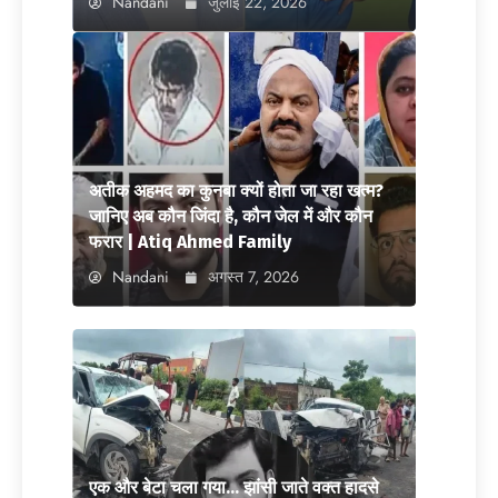
Nandani
जुलाई 22, 2026
अतीक अहमद का कुनबा क्यों होता जा रहा खत्म?
जानिए अब कौन जिंदा है, कौन जेल में और कौन
फरार | Atiq Ahmed Family
Nandani
अगस्त 7, 2026
एक और बेटा चला गया… झांसी जाते वक्त हादसे