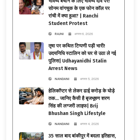
भविष्य बचाने के लिए भविष्य दांव पर!
सोनम वांगचुक के एक फोन कॉल पर
रांची में क्या हुआ? | Ranchi
Student Protest
RAJNI
अगस्त 6, 2026
तृषा पर कथित टिप्पणी पड़ी भारी!
उदयनिधि स्टालिन को घर से उठा ले गई
पुलिस| Udhayanidhi Stalin
Arrest News
NANDANI
अगस्त 5, 2026
हेलिकॉप्टर से लेकर ढाई करोड़ के घोड़े
तक… जानिए कैसी है बृजभूषण शरण
सिंह की लग्जरी लाइफ| Brij
Bhushan Singh Lifestyle
NANDANI
अगस्त 4, 2026
35 साल बाद बांकीपुर में बदला इतिहास,