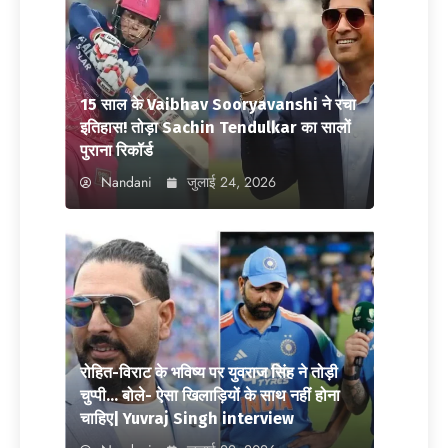
15 साल के Vaibhav Sooryavanshi ने रचा
इतिहास! तोड़ा Sachin Tendulkar का सालों
पुराना रिकॉर्ड
Nandani
जुलाई 24, 2026
रोहित-विराट के भविष्य पर युवराज सिंह ने तोड़ी
चुप्पी… बोले- ऐसा खिलाड़ियों के साथ नहीं होना
चाहिए| Yuvraj Singh interview