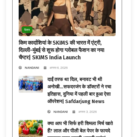
फैशन
किम कार्दाशियां के SKIMS की भारत में एंट्री,
दिल्ली-मुंबई से शुरू होगा ग्लोबल फैशन का नया
चैप्टर| SKIMS India Launch
NANDANI
अगस्त 6, 2026
दाईं तरफ था दिल, बनावट भी थी
अनोखी…सफदरजंग के डॉक्टरों ने रचा
इतिहास, दुनिया में पहली बार हुआ ऐसा
ऑपरेशन| Safdarjung News
NANDANI
अगस्त 3, 2026
क्या आप भी सिर्फ हरी शिमला मिर्च खाते
हैं? लाल और पीली बेल पेपर के फायदे