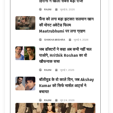
हिरानी ने खोला सबसे बड़ा राज!
RAJNI
जुलाई 8, 2026
फैंस को लगा बड़ा झटका! सलमान खान
की मोस्ट अवेटेड फिल्म
Maatrubhumi पर लगा ग्रहण
SHIKHA MISHRA
जुलाई 4, 2026
जब डॉक्टरों ने कहा अब कभी नहीं चल
पाओगे, Hrithik Roshan का वो
खौफनाक सच!
RAJNI
जुलाई 1, 2026
बॉलीवुड के वो काले दिन, जब Akshay
Kumar को सिर्फ मार्शल आर्ट्स ने
बचाया!
RAJNI
जून 24, 2026