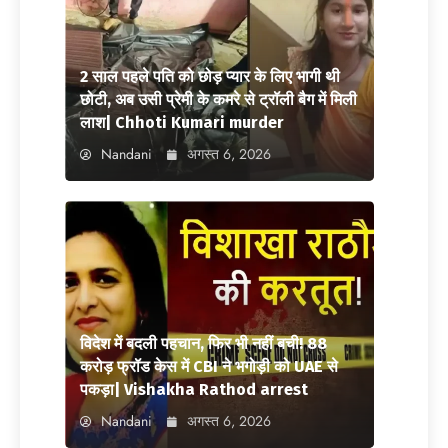
2 साल पहले पति को छोड़ प्यार के लिए भागी थी
छोटी, अब उसी प्रेमी के कमरे से ट्रॉली बैग में मिली
लाश| Chhoti Kumari murder
Nandani
अगस्त 6, 2026
विदेश में बदली पहचान, फिर भी नहीं बची! 88
करोड़ फ्रॉड केस में CBI ने भगोड़ी को UAE से
पकड़ा| Vishakha Rathod arrest
Nandani
अगस्त 6, 2026