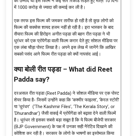
की उम्मीद थी इस फिल्म ने कई सारे रिकॉर्ड तोड़ते हुए मात्र 10 दिनों
में 1000 करोड़ से ज्यादा की कमाई कर ली है।
एक तरफ इस फिल्म की जमकर तारीफ हो रही है तो कुछ लोगो को
फिल्म की सक्सेस शायद हजम नहीं हो रही है। इरा भास्कर के बाद
सैयारा फिल्म की हिरोइन अनीत पड्डा की बहन रीत पड्डा ने भी
धुरंधर को एक प्रोपेगेंडा वाली फिल्म करार देते हुए सोशल मीडिया पर
एक लंबा चौड़ा पोस्ट लिखा है। अपने इस लेख में जानेंगे कि आखिर
सबको पसंद आने फिल्म रीत पड्डा को क्यों नापसंद आई।
क्या बोली रीत पड्डा – What did Reet
Padda say?
दरअसल रीत पड्डा (Reet Padda) ने सोशल मीडिया पर एक पोस्ट
शेयर किया है- जिसमें उन्होंने कहा कि ‘कश्मीर फाइल्स’, ‘केरल स्टोरी’
या ‘धुरंधर’ (‘The Kashmir Files’, ‘The Kerala Story’, or
‘Dhurandhar’) जैसी वाकई में प्रोपेंगेंडा को बढ़ावा देने वाली फिल्में
है। धुरंधर तो इसका सबसे बड़ा सबूत है कि ये फिल्म बीजेपी सरकार
(BJP Government) के पक्ष में उनका सही नैरेटिव दिखाने की
कोशिश कर रही है। सरकार के लोगो के भाषणों का इस्तेमाल किया