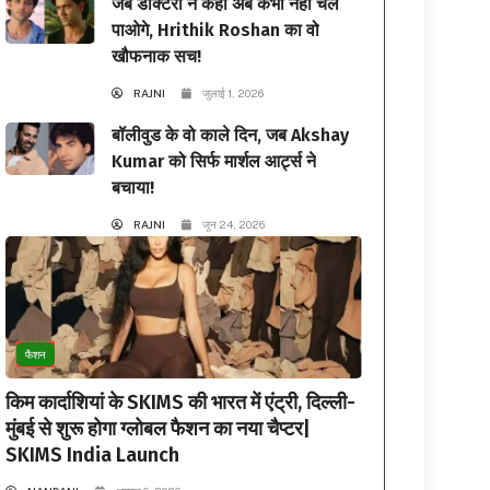
जब डॉक्टरों ने कहा अब कभी नहीं चल
पाओगे, Hrithik Roshan का वो
खौफनाक सच!
RAJNI
जुलाई 1, 2026
बॉलीवुड के वो काले दिन, जब Akshay
Kumar को सिर्फ मार्शल आर्ट्स ने
बचाया!
RAJNI
जून 24, 2026
फैशन
किम कार्दाशियां के SKIMS की भारत में एंट्री, दिल्ली-
मुंबई से शुरू होगा ग्लोबल फैशन का नया चैप्टर|
SKIMS India Launch