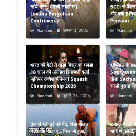
नॉर्थ-ईस्ट, भड़कीं लवलीना|
BCCI से पेंशन
Lovlina Borgohain
और क्या है न
Controversy
Pension
Nandani
अगस्त 3, 2026
Nandani
भारत की बेटी ने तोड़ा मिस्र का घमंड!
15 साल के V
18 साल की अनाहत सिंह बनीं वर्ल्ड
Sooryavansh
जूनियर स्क्वैश चैंपियन| Squash
तोड़ा Sachi
Championship 2026
सालों पुराना रि
Nandani
जुलाई 26, 2026
Nandani
कुंवारी बेटी हुई प्रेग्नेंट, पिता बोला-
2 साल पहले पत
चलो दवा दिला दूं… फिर जो हुआ,
भागी थी छोटी, 