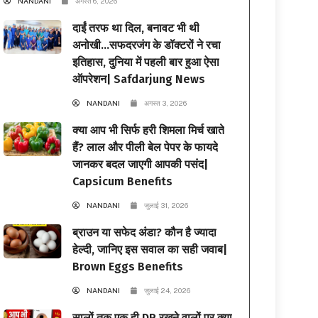
NANDANI
अगस्त 6, 2026
दाईं तरफ था दिल, बनावट भी थी
अनोखी…सफदरजंग के डॉक्टरों ने रचा
इतिहास, दुनिया में पहली बार हुआ ऐसा
ऑपरेशन| Safdarjung News
NANDANI
अगस्त 3, 2026
क्या आप भी सिर्फ हरी शिमला मिर्च खाते
हैं? लाल और पीली बेल पेपर के फायदे
जानकर बदल जाएगी आपकी पसंद|
Capsicum Benefits
NANDANI
जुलाई 31, 2026
ब्राउन या सफेद अंडा? कौन है ज्यादा
हेल्दी, जानिए इस सवाल का सही जवाब|
Brown Eggs Benefits
NANDANI
जुलाई 24, 2026
सालों तक एक ही DP रखने वालों पर क्या