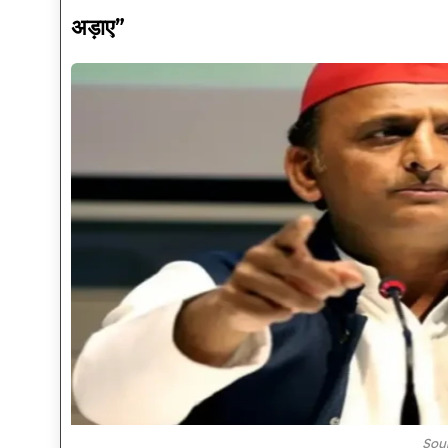
अड़ाए”
Sou