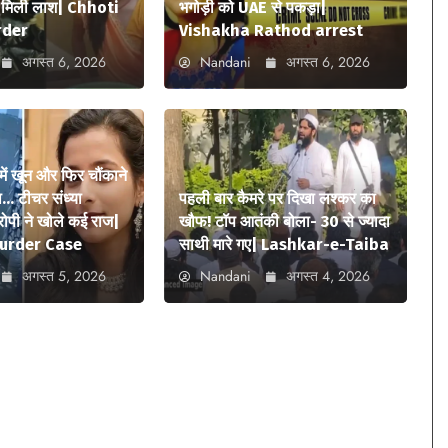
में मिली लाश| Chhoti
भगोड़ी को UAE से पकड़ा|
rder
Vishakha Rathod arrest
अगस्त 6, 2026
Nandani
अगस्त 6, 2026
में खून और फिर चौंकाने
… टीचर संध्या
पहली बार कैमरे पर दिखा लश्कर का
आरोपी ने खोले कई राज|
खौफ! टॉप आतंकी बोला- 30 से ज्यादा
urder Case
साथी मारे गए| Lashkar-e-Taiba
अगस्त 5, 2026
Nandani
अगस्त 4, 2026