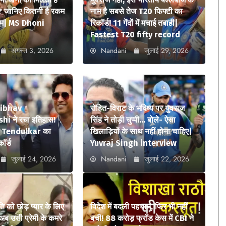
? जानिए कितनी है रकम
नाम है सबसे तेज T20 फिफ्टी का
ियम| MS Dhoni
रिकॉर्ड! 11 गेंदों में मचाई तबाही|
Fastest T20 fifty record
अगस्त 3, 2026
Nandani
जुलाई 29, 2026
aibhav
रोहित-विराट के भविष्य पर युवराज
i ने रचा इतिहास!
सिंह ने तोड़ी चुप्पी… बोले- ऐसा
n Tendulkar का
खिलाड़ियों के साथ नहीं होना चाहिए|
कॉर्ड
Yuvraj Singh interview
जुलाई 24, 2026
Nandani
जुलाई 22, 2026
ि को छोड़ प्यार के लिए
विदेश में बदली पहचान, फिर भी नहीं
अब उसी प्रेमी के कमरे
बची! 88 करोड़ फ्रॉड केस में CBI ने