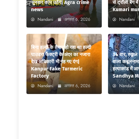
सुनकर कांप उठेंगे| Agra crime
से ट्रॉली बैग 
news
Kumari mu
Nandani
अगस्त 6, 2026
Nandani
बिना हल्दी के तैयार हो रहा था हल्दी
पाउडर! फैक्ट्री के अंदर का नजारा
34 वार, स्कूल 
देख अधिकारी भी रह गए दंग|
वाला कबूलनामा
Kanpur Fake Turmeric
हत्याकांड में 
Factory
Sandhya M
Nandani
अगस्त 6, 2026
Nandani