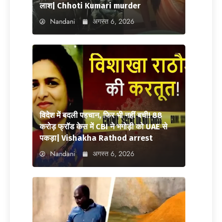
लाश| Chhoti Kumari murder
Nandani
अगस्त 6, 2026
विदेश में बदली पहचान, फिर भी नहीं बची! 88
करोड़ फ्रॉड केस में CBI ने भगोड़ी को UAE से
पकड़ा| Vishakha Rathod arrest
Nandani
अगस्त 6, 2026