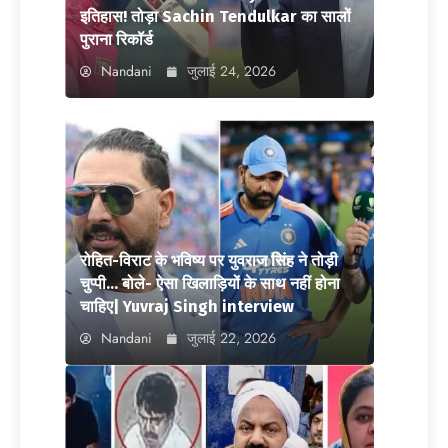
इतिहास! तोड़ा Sachin Tendulkar का सालों
पुराना रिकॉर्ड
Nandani
जुलाई 24, 2026
रोहित-विराट के भविष्य पर युवराज सिंह ने तोड़ी
चुप्पी… बोले- ऐसा खिलाड़ियों के साथ नहीं होना
चाहिए| Yuvraj Singh interview
Nandani
जुलाई 22, 2026