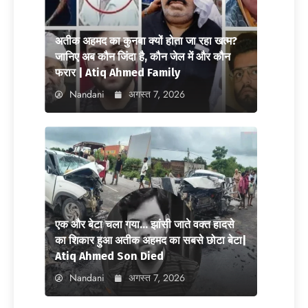
अतीक अहमद का कुनबा क्यों होता जा रहा खत्म?
जानिए अब कौन जिंदा है, कौन जेल में और कौन
फरार | Atiq Ahmed Family
Nandani
अगस्त 7, 2026
एक और बेटा चला गया… झांसी जाते वक्त हादसे
का शिकार हुआ अतीक अहमद का सबसे छोटा बेटा|
Atiq Ahmed Son Died
Nandani
अगस्त 7, 2026