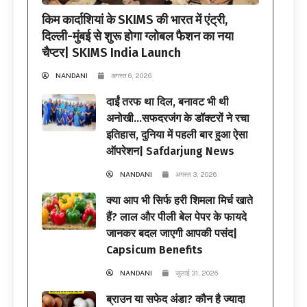
किम कार्दाशियां के SKIMS की भारत में एंट्री,
दिल्ली-मुंबई से शुरू होगा ग्लोबल फैशन का नया
चैप्टर| SKIMS India Launch
NANDANI
अगस्त 6, 2026
दाईं तरफ था दिल, बनावट भी थी
अनोखी…सफदरजंग के डॉक्टरों ने रचा
इतिहास, दुनिया में पहली बार हुआ ऐसा
ऑपरेशन| Safdarjung News
NANDANI
अगस्त 3, 2026
क्या आप भी सिर्फ हरी शिमला मिर्च खाते
हैं? लाल और पीली बेल पेपर के फायदे
जानकर बदल जाएगी आपकी पसंद|
Capsicum Benefits
NANDANI
जुलाई 31, 2026
ब्राउन या सफेद अंडा? कौन है ज्यादा