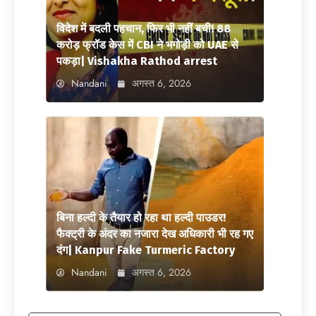
विदेश में बदली पहचान, फिर भी नहीं बची! 88
करोड़ फ्रॉड केस में CBI ने भगोड़ी को UAE से
पकड़ा| Vishakha Rathod arrest
Nandani
अगस्त 6, 2026
बिना हल्दी के तैयार हो रहा था हल्दी पाउडर!
फैक्ट्री के अंदर का नजारा देख अधिकारी भी रह गए
दंग| Kanpur Fake Turmeric Factory
Nandani
अगस्त 6, 2026