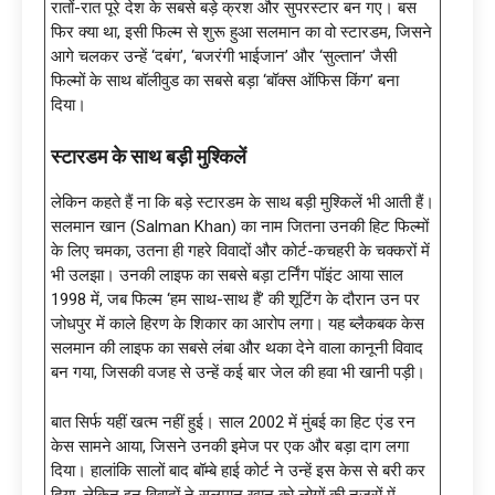
रातों-रात पूरे देश के सबसे बड़े क्रश और सुपरस्टार बन गए। बस
फिर क्या था, इसी फिल्म से शुरू हुआ सलमान का वो स्टारडम, जिसने
आगे चलकर उन्हें ‘दबंग’, ‘बजरंगी भाईजान’ और ‘सुल्तान’ जैसी
फिल्मों के साथ बॉलीवुड का सबसे बड़ा ‘बॉक्स ऑफिस किंग’ बना
दिया।
स्टारडम के साथ बड़ी मुश्किलें
लेकिन कहते हैं ना कि बड़े स्टारडम के साथ बड़ी मुश्किलें भी आती हैं।
सलमान खान (Salman Khan) का नाम जितना उनकी हिट फिल्मों
के लिए चमका, उतना ही गहरे विवादों और कोर्ट-कचहरी के चक्करों में
भी उलझा। उनकी लाइफ का सबसे बड़ा टर्निंग पॉइंट आया साल
1998 में, जब फिल्म ‘हम साथ-साथ हैं’ की शूटिंग के दौरान उन पर
जोधपुर में काले हिरण के शिकार का आरोप लगा। यह ब्लैकबक केस
सलमान की लाइफ का सबसे लंबा और थका देने वाला कानूनी विवाद
बन गया, जिसकी वजह से उन्हें कई बार जेल की हवा भी खानी पड़ी।
बात सिर्फ यहीं खत्म नहीं हुई। साल 2002 में मुंबई का हिट एंड रन
केस सामने आया, जिसने उनकी इमेज पर एक और बड़ा दाग लगा
दिया। हालांकि सालों बाद बॉम्बे हाई कोर्ट ने उन्हें इस केस से बरी कर
दिया, लेकिन इन विवादों ने सलमान खान को लोगों की नजरों में