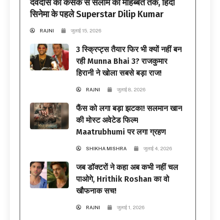
देवदास की कसक से सलीम की मोहब्बत तक, हिंदी
सिनेमा के पहले Superstar Dilip Kumar
RAJNI
जुलाई 15, 2026
3 स्क्रिप्ट्स तैयार फिर भी क्यों नहीं बन
रही Munna Bhai 3? राजकुमार
हिरानी ने खोला सबसे बड़ा राज!
RAJNI
जुलाई 8, 2026
फैंस को लगा बड़ा झटका! सलमान खान
की मोस्ट अवेटेड फिल्म
Maatrubhumi पर लगा ग्रहण
SHIKHA MISHRA
जुलाई 4, 2026
जब डॉक्टरों ने कहा अब कभी नहीं चल
पाओगे, Hrithik Roshan का वो
खौफनाक सच!
RAJNI
जुलाई 1, 2026