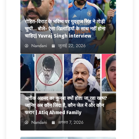
रोहित-विराट के भविष्य पर युवराज सिंह ने तोड़ी
चुप्पी… बोले- ऐसा खिलाड़ियों के साथ नहीं होना
चाहिए| Yuvraj Singh interview
Nandani
जुलाई 22, 2026
अतीक अहमद का कुनबा क्यों होता जा रहा खत्म?
जानिए अब कौन जिंदा है, कौन जेल में और कौन
फरार | Atiq Ahmed Family
Nandani
अगस्त 7, 2026