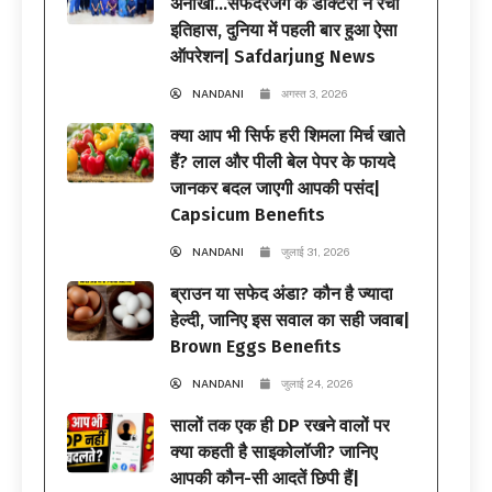
अनोखी…सफदरजंग के डॉक्टरों ने रचा
इतिहास, दुनिया में पहली बार हुआ ऐसा
ऑपरेशन| Safdarjung News
NANDANI
अगस्त 3, 2026
क्या आप भी सिर्फ हरी शिमला मिर्च खाते
हैं? लाल और पीली बेल पेपर के फायदे
जानकर बदल जाएगी आपकी पसंद|
Capsicum Benefits
NANDANI
जुलाई 31, 2026
ब्राउन या सफेद अंडा? कौन है ज्यादा
हेल्दी, जानिए इस सवाल का सही जवाब|
Brown Eggs Benefits
NANDANI
जुलाई 24, 2026
सालों तक एक ही DP रखने वालों पर
क्या कहती है साइकोलॉजी? जानिए
आपकी कौन-सी आदतें छिपी हैं|