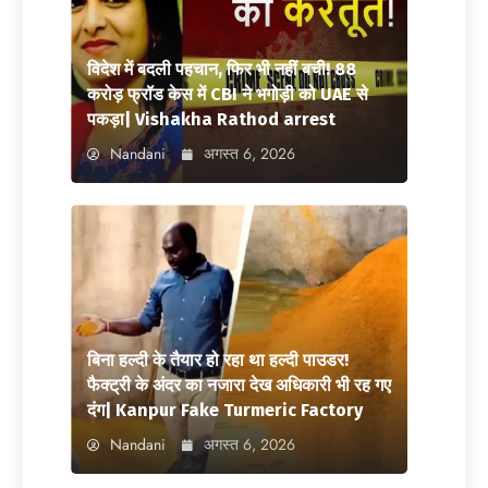
विदेश में बदली पहचान, फिर भी नहीं बची! 88
करोड़ फ्रॉड केस में CBI ने भगोड़ी को UAE से
पकड़ा| Vishakha Rathod arrest
Nandani
अगस्त 6, 2026
बिना हल्दी के तैयार हो रहा था हल्दी पाउडर!
फैक्ट्री के अंदर का नजारा देख अधिकारी भी रह गए
दंग| Kanpur Fake Turmeric Factory
Nandani
अगस्त 6, 2026