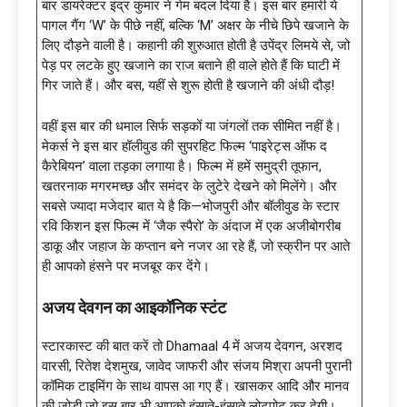
बार डायरेक्टर इंद्र कुमार ने गेम बदल दिया है। इस बार हमारी ये
पागल गैंग ‘W’ के पीछे नहीं, बल्कि ‘M’ अक्षर के नीचे छिपे खजाने के
लिए दौड़ने वाली है। कहानी की शुरुआत होती है उपेंद्र लिमये से, जो
पेड़ पर लटके हुए खजाने का राज बताने ही वाले होते हैं कि घाटी में
गिर जाते हैं। और बस, यहीं से शुरू होती है खजाने की अंधी दौड़!
वहीं इस बार की धमाल सिर्फ सड़कों या जंगलों तक सीमित नहीं है।
मेकर्स ने इस बार हॉलीवुड की सुपरहिट फिल्म ‘पाइरेट्स ऑफ द
कैरेबियन’ वाला तड़का लगाया है। फिल्म में हमें समुद्री तूफान,
खतरनाक मगरमच्छ और समंदर के लुटेरे देखने को मिलेंगे। और
सबसे ज्यादा मजेदार बात ये है कि—भोजपुरी और बॉलीवुड के स्टार
रवि किशन इस फिल्म में ‘जैक स्पैरो’ के अंदाज में एक अजीबोगरीब
डाकू और जहाज के कप्तान बने नजर आ रहे हैं, जो स्क्रीन पर आते
ही आपको हंसने पर मजबूर कर देंगे।
अजय देवगन का आइकॉनिक स्टंट
स्टारकास्ट की बात करें तो Dhamaal 4 में अजय देवगन, अरशद
वारसी, रितेश देशमुख, जावेद जाफरी और संजय मिश्रा अपनी पुरानी
कॉमिक टाइमिंग के साथ वापस आ गए हैं। खासकर आदि और मानव
की जोड़ी जो इस बार भी आपको हंसाते-हंसाते लोटपोट कर देगी।