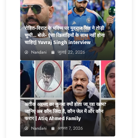
रोहित-विराट के भविष्य पर युवराज सिंह ने तोड़ी
चुप्पी… बोले- ऐसा खिलाड़ियों के साथ नहीं होना
चाहिए| Yuvraj Singh interview
Nandani
जुलाई 22, 2026
अतीक अहमद का कुनबा क्यों होता जा रहा खत्म?
जानिए अब कौन जिंदा है, कौन जेल में और कौन
फरार | Atiq Ahmed Family
Nandani
अगस्त 7, 2026