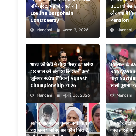
नॉर्थ-ईस्ट, भड़कीं लवलीना|
BCCI से पेंशन
Lovlina Borgohain
और क्या है न
Controversy
Pension
Nandani
अगस्त 3, 2026
Nandani
भारत की बेटी ने तोड़ा मिस्र का घमंड!
15 साल के V
18 साल की अनाहत सिंह बनीं वर्ल्ड
Sooryavansh
जूनियर स्क्वैश चैंपियन| Squash
तोड़ा Sachi
Championship 2026
सालों पुराना रि
Nandani
जुलाई 26, 2026
Nandani
अतीक अहमद का कुनबा क्यों होता जा
एक और बेटा च
रहा खत्म? जानिए अब कौन जिंदा है,
वक्त हादसे क