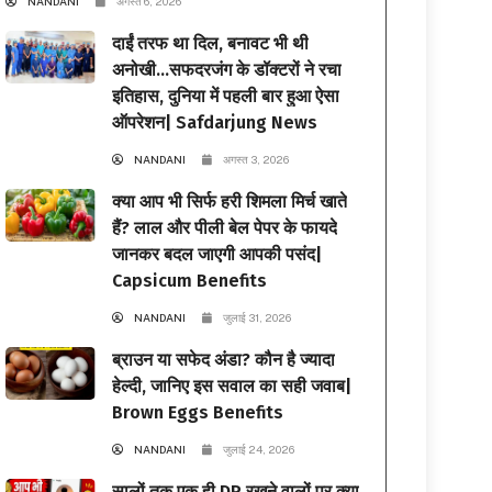
NANDANI
अगस्त 6, 2026
दाईं तरफ था दिल, बनावट भी थी
अनोखी…सफदरजंग के डॉक्टरों ने रचा
इतिहास, दुनिया में पहली बार हुआ ऐसा
ऑपरेशन| Safdarjung News
NANDANI
अगस्त 3, 2026
क्या आप भी सिर्फ हरी शिमला मिर्च खाते
हैं? लाल और पीली बेल पेपर के फायदे
जानकर बदल जाएगी आपकी पसंद|
Capsicum Benefits
NANDANI
जुलाई 31, 2026
ब्राउन या सफेद अंडा? कौन है ज्यादा
हेल्दी, जानिए इस सवाल का सही जवाब|
Brown Eggs Benefits
NANDANI
जुलाई 24, 2026
सालों तक एक ही DP रखने वालों पर क्या