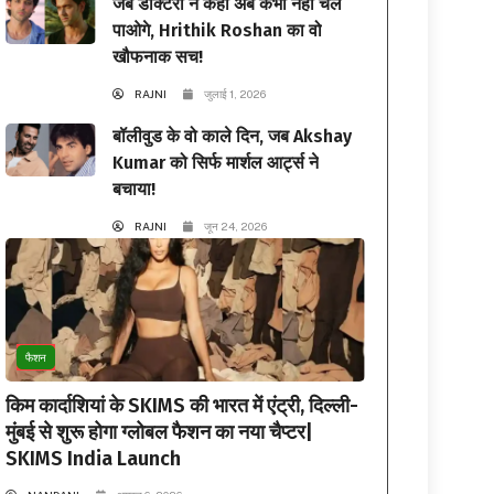
जब डॉक्टरों ने कहा अब कभी नहीं चल
पाओगे, Hrithik Roshan का वो
खौफनाक सच!
RAJNI
जुलाई 1, 2026
बॉलीवुड के वो काले दिन, जब Akshay
Kumar को सिर्फ मार्शल आर्ट्स ने
बचाया!
RAJNI
जून 24, 2026
फैशन
किम कार्दाशियां के SKIMS की भारत में एंट्री, दिल्ली-
मुंबई से शुरू होगा ग्लोबल फैशन का नया चैप्टर|
SKIMS India Launch