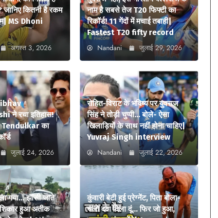
? जानिए कितनी है रकम
नाम है सबसे तेज T20 फिफ्टी का
ियम| MS Dhoni
रिकॉर्ड! 11 गेंदों में मचाई तबाही|
Fastest T20 fifty record
अगस्त 3, 2026
Nandani
जुलाई 29, 2026
aibhav
रोहित-विराट के भविष्य पर युवराज
i ने रचा इतिहास!
सिंह ने तोड़ी चुप्पी… बोले- ऐसा
n Tendulkar का
खिलाड़ियों के साथ नहीं होना चाहिए|
कॉर्ड
Yuvraj Singh interview
जुलाई 24, 2026
Nandani
जुलाई 22, 2026
ला गया… झांसी जाते
कुंवारी बेटी हुई प्रेग्नेंट, पिता बोला-
ा शिकार हुआ अतीक
चलो दवा दिला दूं… फिर जो हुआ,