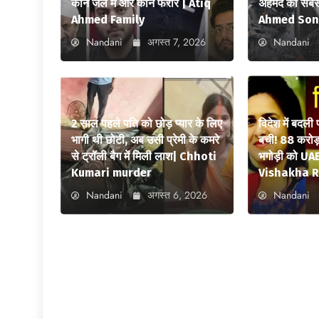
कौन जेल में और कौन फरार | Atiq
अहमद का सबसे
Ahmed Family
Ahmed Son
Nandani
अगस्त 7, 2026
Nandani
2 साल पहले पति को छोड़ प्यार के लिए
विदेश में बदली
भागी थी छोटी, अब उसी प्रेमी के कमरे
बची! 88 करोड़ 
से ट्रॉली बैग में मिली लाश| Chhoti
भगोड़ी को UAE
Kumari murder
Vishakha R
Nandani
अगस्त 6, 2026
Nandani