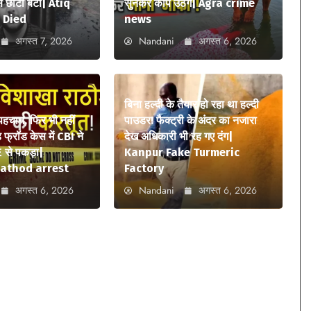
 छोटा बेटा| Atiq
सुनकर कांप उठेंगे| Agra crime
 Died
news
अगस्त 7, 2026
Nandani
अगस्त 6, 2026
बिना हल्दी के तैयार हो रहा था हल्दी
 पहचान, फिर भी नहीं
पाउडर! फैक्ट्री के अंदर का नजारा
फ्रॉड केस में CBI ने
देख अधिकारी भी रह गए दंग|
 से पकड़ा|
Kanpur Fake Turmeric
athod arrest
Factory
अगस्त 6, 2026
Nandani
अगस्त 6, 2026