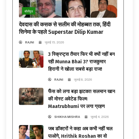
बॉलीवुड
देवदास की कसक से सलीम की मोहब्बत तक, हिंदी
सिनेमा के पहले Superstar Dilip Kumar
RAJNI
जुलाई 15, 2026
3 स्क्रिप्ट्स तैयार फिर भी क्यों नहीं बन
रही Munna Bhai 3? राजकुमार
हिरानी ने खोला सबसे बड़ा राज!
RAJNI
जुलाई 8, 2026
फैंस को लगा बड़ा झटका! सलमान खान
की मोस्ट अवेटेड फिल्म
Maatrubhumi पर लगा ग्रहण
SHIKHA MISHRA
जुलाई 4, 2026
जब डॉक्टरों ने कहा अब कभी नहीं चल
पाओगे, Hrithik Roshan का वो