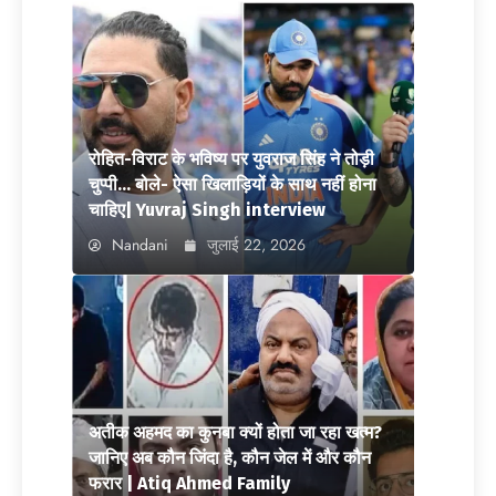
रोहित-विराट के भविष्य पर युवराज सिंह ने तोड़ी
चुप्पी… बोले- ऐसा खिलाड़ियों के साथ नहीं होना
चाहिए| Yuvraj Singh interview
Nandani
जुलाई 22, 2026
अतीक अहमद का कुनबा क्यों होता जा रहा खत्म?
जानिए अब कौन जिंदा है, कौन जेल में और कौन
फरार | Atiq Ahmed Family