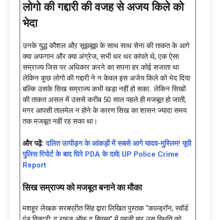
लोगो की गद्दारी की वजह से अजय किले को
भेदा
उनके युद्ध कौशल औऱ सूझबूझ के साथ साथ सेना की ताकत के आगे
क्या अफगान और क्या अंग्रेज, सभी थर थर कांपते थे, एक ऐसा
सम्राज्य जिस पर अधिकार करने का सपना हर कोई सजाता था
लेकिन कुछ लोगो की गद्दारी ने न केवल इस अजेय किले को भेद दिया
बल्कि उसके सिख सम्राज्य कभी खड़ा नहीं हो सका.. लेकिन सिखों
की ताकत असल में उससे करीब 50 साल पहले ही मजबूत हो जाती,
मगर आपसी तालमेल न होने के कारण सिख का शासन ज्यादा समय
तक मजबूत नहीं रह सका था।
और पढ़ें:
दलित उत्पीड़न के आंकड़ों में सबसे आगे यादव-मुस्लिम! यूपी
पुलिस रिपोर्ट के बाद घिरे PDA के दावे| UP Police Crime
Report
सिख सम्राज्य को मजबूत बनाने का मौका
मशहूर लेखक सरबप्रीत सिंह द्वारा लिखित पुस्तक “काल्ड्रॉन, स्वॉर्ड
एंड विक्ट्री: द राइज़ ऑफ़ द सिख्स” में पहली बार उस स्थिति को