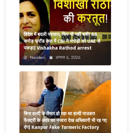
विदेश में बदली पहचान, फिर भी नहीं बची! 88
करोड़ फ्रॉड केस में CBI ने भगोड़ी को UAE से
पकड़ा| Vishakha Rathod arrest
Nandani
अगस्त 6, 2026
बिना हल्दी के तैयार हो रहा था हल्दी पाउडर!
फैक्ट्री के अंदर का नजारा देख अधिकारी भी रह गए
दंग| Kanpur Fake Turmeric Factory