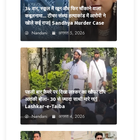
34 वार, स्कूल में खून और फिर चौंकाने वाला
कबूलनामा… टीचर संध्या हत्याकांड में आरोपी ने
खोले कई राज| Sandhya Murder Case
Nandani
अगस्त 5, 2026
पहली बार कैमरे पर दिखा लश्कर का खौफ! टॉप
आतंकी बोला- 30 से ज्यादा साथी मारे गए|
Lashkar-e-Taiba
Nandani
अगस्त 4, 2026