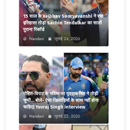
15 साल के Vaibhav Sooryavanshi ने रचा
इतिहास! तोड़ा Sachin Tendulkar का सालों
पुराना रिकॉर्ड
Nandani
जुलाई 24, 2026
रोहित-विराट के भविष्य पर युवराज सिंह ने तोड़ी
चुप्पी… बोले- ऐसा खिलाड़ियों के साथ नहीं होना
चाहिए| Yuvraj Singh interview
Nandani
जुलाई 22, 2026