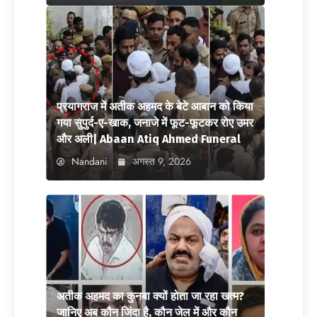
प्रयागराज में अतीक अहमद के बेटे आबान को किया
गया सुपुर्द-ए-खाक, जनाजे में फूट-फूटकर रोए उमर
और अली| Abaan Atiq Ahmed Funeral
Nandani
अगस्त 9, 2026
अतीक अहमद का कुनबा क्यों होता जा रहा खत्म?
जानिए अब कौन जिंदा है, कौन जेल में और कौन