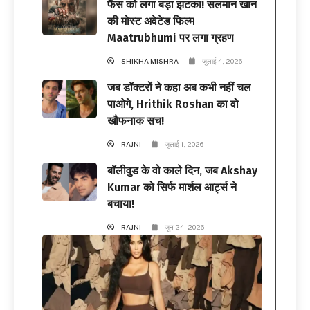
फैंस को लगा बड़ा झटका! सलमान खान
की मोस्ट अवेटेड फिल्म
Maatrubhumi पर लगा ग्रहण
SHIKHA MISHRA
जुलाई 4, 2026
जब डॉक्टरों ने कहा अब कभी नहीं चल
पाओगे, Hrithik Roshan का वो
खौफनाक सच!
RAJNI
जुलाई 1, 2026
बॉलीवुड के वो काले दिन, जब Akshay
Kumar को सिर्फ मार्शल आर्ट्स ने
बचाया!
RAJNI
जून 24, 2026