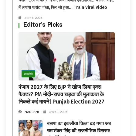
चलती ट्रेन में यात्री ने कर दिया अजीब एक्सपेरिमेंट! चार्जिंग पॉइंट
में लगाया फर्राटा पंखा, फिर जो हुआ… Train Viral Video
अगस्त 6, 2026
Editor's Picks
राजनीति
पंजाब 2027 के लिए BJP ने खोज लिया एक्स
फैक्टर? PM मोदी-राघव चड्ढा की मुलाकात के
निकले कई मायने| Punjab Election 2027
NANDANI
अगस्त 9, 2026
बसपा का इकलौता किला ढह गया! अब
उमाशंकर सिंह की राजनीतिक विरासत