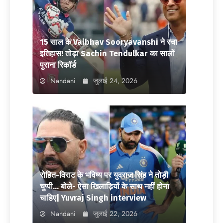
15 साल के Vaibhav Sooryavanshi ने रचा
इतिहास! तोड़ा Sachin Tendulkar का सालों
पुराना रिकॉर्ड
Nandani
जुलाई 24, 2026
रोहित-विराट के भविष्य पर युवराज सिंह ने तोड़ी
चुप्पी… बोले- ऐसा खिलाड़ियों के साथ नहीं होना
चाहिए| Yuvraj Singh interview
Nandani
जुलाई 22, 2026