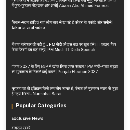
प्रयागराज में अतीक अहमद के बेटे आबान को किया गया सुपुर्द-ए-खाक, जनाजे
में फूट-फूटकर रोए उमर और अली| Abaan Atiq Ahmed Funeral
चिकन-मटन छोड़िए! यहां लोग चाव से खा रहे हैं कोबरा के पकौड़े और समोसे|
Jakarta viral video
मैं बाबा बागेश्वर तो नहीं हूं… PM मोदी की इस बात पर खूब हंसे IIT छात्र, फिर
दिया जिंदगी का बड़ा मंत्र| PM Modi IIT Delhi Speech
पंजाब 2027 के लिए BJP ने खोज लिया एक्स फैक्टर? PM मोदी-राघव चड्ढा
की मुलाकात के निकले कई मायने| Punjab Election 2027
नूरजहां का वो इतिहास जिसे कम लोग जानते हैं, पंजाब की नूरमहल सराय से जुड़ा
है गहरा रिश्ता – Nurmahal Sarai
Popular Categories
Exclusive News
वायरल खबरें