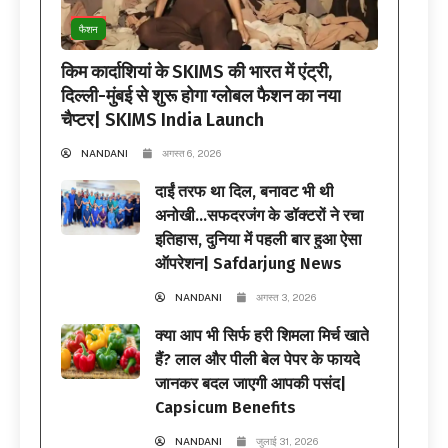
फैशन
किम कार्दाशियां के SKIMS की भारत में एंट्री,
दिल्ली-मुंबई से शुरू होगा ग्लोबल फैशन का नया
चैप्टर| SKIMS India Launch
NANDANI
अगस्त 6, 2026
दाईं तरफ था दिल, बनावट भी थी
अनोखी…सफदरजंग के डॉक्टरों ने रचा
इतिहास, दुनिया में पहली बार हुआ ऐसा
ऑपरेशन| Safdarjung News
NANDANI
अगस्त 3, 2026
क्या आप भी सिर्फ हरी शिमला मिर्च खाते
हैं? लाल और पीली बेल पेपर के फायदे
जानकर बदल जाएगी आपकी पसंद|
Capsicum Benefits
NANDANI
जुलाई 31, 2026