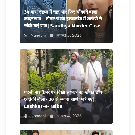
34 वार, स्कूल में खून और फिर चौंकाने वाला
कबूलनामा… टीचर संध्या हत्याकांड में आरोपी ने
खोले कई राज| Sandhya Murder Case
Nandani
अगस्त 5, 2026
पहली बार कैमरे पर दिखा लश्कर का खौफ! टॉप
आतंकी बोला- 30 से ज्यादा साथी मारे गए|
Lashkar-e-Taiba
Nandani
अगस्त 4, 2026