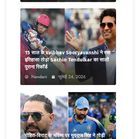
15 साल के Vaibhav Sooryavanshi ने रचा
इतिहास! तोड़ा Sachin Tendulkar का सालों
पुराना रिकॉर्ड
Nandani
जुलाई 24, 2026
रोहित-विराट के भविष्य पर युवराज सिंह ने तोड़ी