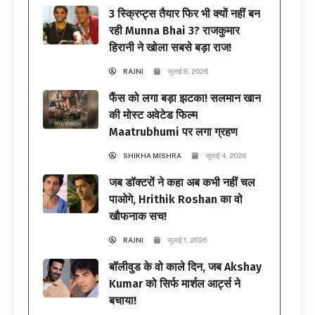
3 स्क्रिप्ट्स तैयार फिर भी क्यों नहीं बन
रही Munna Bhai 3? राजकुमार
हिरानी ने खोला सबसे बड़ा राज!
RAJNI
जुलाई 8, 2026
फैंस को लगा बड़ा झटका! सलमान खान
की मोस्ट अवेटेड फिल्म
Maatrubhumi पर लगा ग्रहण
SHIKHA MISHRA
जुलाई 4, 2026
जब डॉक्टरों ने कहा अब कभी नहीं चल
पाओगे, Hrithik Roshan का वो
खौफनाक सच!
RAJNI
जुलाई 1, 2026
बॉलीवुड के वो काले दिन, जब Akshay
Kumar को सिर्फ मार्शल आर्ट्स ने
बचाया!