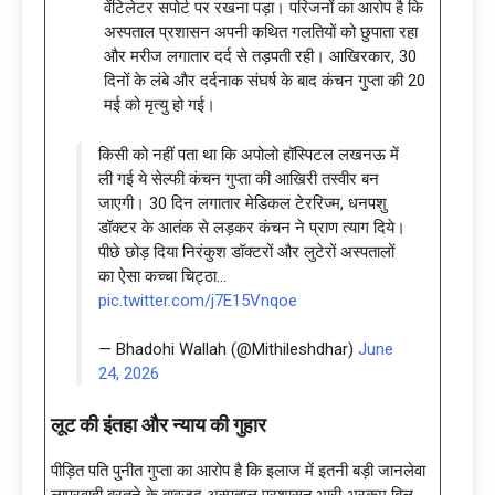
वेंटिलेटर सपोर्ट पर रखना पड़ा। परिजनों का आरोप है कि
अस्पताल प्रशासन अपनी कथित गलतियों को छुपाता रहा
और मरीज लगातार दर्द से तड़पती रही। आखिरकार, 30
दिनों के लंबे और दर्दनाक संघर्ष के बाद कंचन गुप्ता की 20
मई को मृत्यु हो गई।
क‍िसी को नहीं पता था क‍ि अपोलो हॉस्प‍िटल लखनऊ में
ली गई ये सेल्‍फी कंचन गुप्‍ता की आख‍िरी तस्‍वीर बन
जाएगी। 30 द‍िन लगातार मेड‍िकल टेररिज्म, धनपशु
डॉक्‍टर के आतंक से लड़कर कंचन ने प्राण त्‍याग द‍िये।
पीछे छोड़ द‍िया न‍िरंकुश डॉक्‍टरों और लुटेरों अस्‍पतालों
का ऐसा कच्‍चा च‍िट्ठा…
pic.twitter.com/j7E15Vnqoe
— Bhadohi Wallah (@Mithileshdhar)
June
24, 2026
लूट की इंतहा और न्याय की गुहार
पीड़ित पति पुनीत गुप्ता का आरोप है कि इलाज में इतनी बड़ी जानलेवा