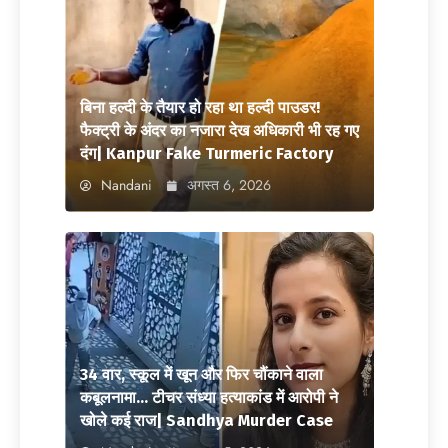
बिना हल्दी के तैयार हो रहा था हल्दी पाउडर!
फैक्ट्री के अंदर का नजारा देख अधिकारी भी रह गए
दंग| Kanpur Fake Turmeric Factory
Nandani
अगस्त 6, 2026
34 वार, स्कूल में खून और फिर चौंकाने वाला
कबूलनामा… टीचर संध्या हत्याकांड में आरोपी ने
खोले कई राज| Sandhya Murder Case