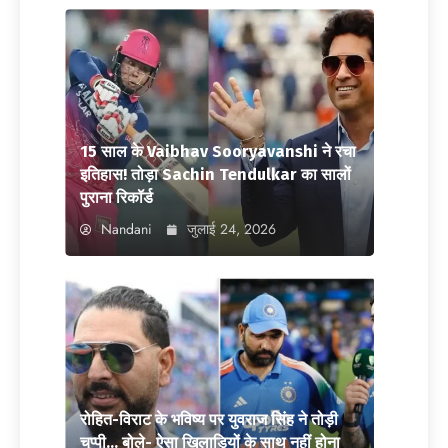
15 साल के Vaibhav Sooryavanshi ने रचा
इतिहास! तोड़ा Sachin Tendulkar का सालों
पुराना रिकॉर्ड
Nandani
जुलाई 24, 2026
रोहित-विराट के भविष्य पर युवराज सिंह ने तोड़ी
चुप्पी… बोले- ऐसा खिलाड़ियों के साथ नहीं होना