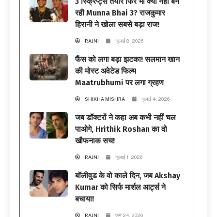
3 स्क्रिप्ट्स तैयार फिर भी क्यों नहीं बन
रही Munna Bhai 3? राजकुमार
हिरानी ने खोला सबसे बड़ा राज!
RAJNI
जुलाई 8, 2026
फैंस को लगा बड़ा झटका! सलमान खान
की मोस्ट अवेटेड फिल्म
Maatrubhumi पर लगा ग्रहण
SHIKHA MISHRA
जुलाई 4, 2026
जब डॉक्टरों ने कहा अब कभी नहीं चल
पाओगे, Hrithik Roshan का वो
खौफनाक सच!
RAJNI
जुलाई 1, 2026
बॉलीवुड के वो काले दिन, जब Akshay
Kumar को सिर्फ मार्शल आर्ट्स ने
बचाया!
RAJNI
जून 24, 2026