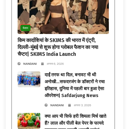
फैशन
किम कार्दाशियां के SKIMS की भारत में एंट्री,
दिल्ली-मुंबई से शुरू होगा ग्लोबल फैशन का नया
चैप्टर| SKIMS India Launch
NANDANI
अगस्त 6, 2026
दाईं तरफ था दिल, बनावट भी थी
अनोखी…सफदरजंग के डॉक्टरों ने रचा
इतिहास, दुनिया में पहली बार हुआ ऐसा
ऑपरेशन| Safdarjung News
NANDANI
अगस्त 3, 2026
क्या आप भी सिर्फ हरी शिमला मिर्च खाते
हैं? लाल और पीली बेल पेपर के फायदे