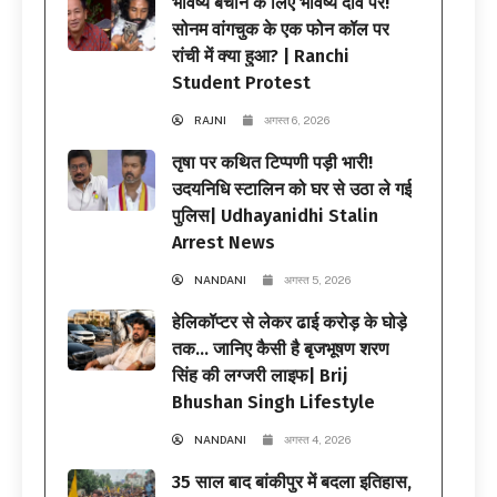
भविष्य बचाने के लिए भविष्य दांव पर!
सोनम वांगचुक के एक फोन कॉल पर
रांची में क्या हुआ? | Ranchi
Student Protest
RAJNI
अगस्त 6, 2026
तृषा पर कथित टिप्पणी पड़ी भारी!
उदयनिधि स्टालिन को घर से उठा ले गई
पुलिस| Udhayanidhi Stalin
Arrest News
NANDANI
अगस्त 5, 2026
हेलिकॉप्टर से लेकर ढाई करोड़ के घोड़े
तक… जानिए कैसी है बृजभूषण शरण
सिंह की लग्जरी लाइफ| Brij
Bhushan Singh Lifestyle
NANDANI
अगस्त 4, 2026
35 साल बाद बांकीपुर में बदला इतिहास,