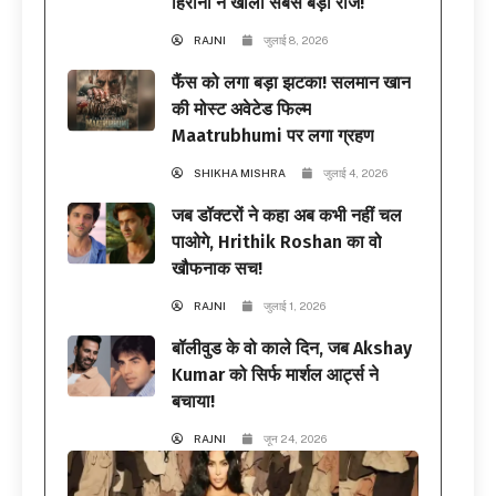
हिरानी ने खोला सबसे बड़ा राज!
RAJNI
जुलाई 8, 2026
फैंस को लगा बड़ा झटका! सलमान खान
की मोस्ट अवेटेड फिल्म
Maatrubhumi पर लगा ग्रहण
SHIKHA MISHRA
जुलाई 4, 2026
जब डॉक्टरों ने कहा अब कभी नहीं चल
पाओगे, Hrithik Roshan का वो
खौफनाक सच!
RAJNI
जुलाई 1, 2026
बॉलीवुड के वो काले दिन, जब Akshay
Kumar को सिर्फ मार्शल आर्ट्स ने
बचाया!
RAJNI
जून 24, 2026