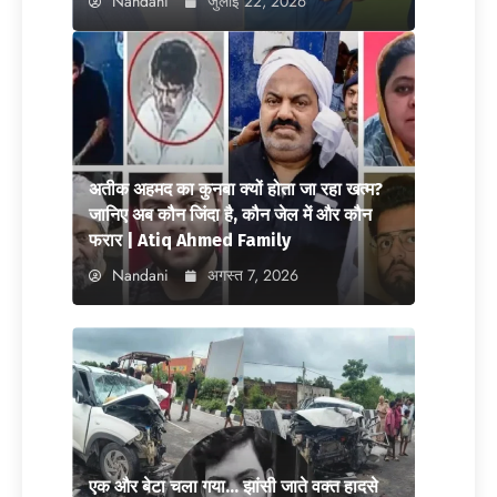
Nandani
जुलाई 22, 2026
अतीक अहमद का कुनबा क्यों होता जा रहा खत्म?
जानिए अब कौन जिंदा है, कौन जेल में और कौन
फरार | Atiq Ahmed Family
Nandani
अगस्त 7, 2026
एक और बेटा चला गया… झांसी जाते वक्त हादसे