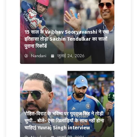
15 साल के Vaibhav Sooryavanshi ने रचा
इतिहास! तोड़ा Sachin Tendulkar का सालों
पुराना रिकॉर्ड
Nandani
जुलाई 24, 2026
रोहित-विराट के भविष्य पर युवराज सिंह ने तोड़ी
चुप्पी… बोले- ऐसा खिलाड़ियों के साथ नहीं होना
चाहिए| Yuvraj Singh interview