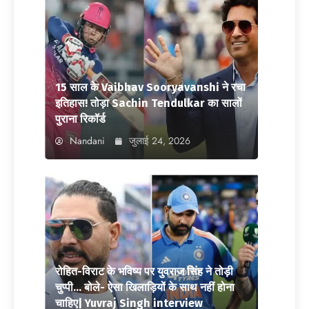
15 साल के Vaibhav Sooryavanshi ने रचा
इतिहास! तोड़ा Sachin Tendulkar का सालों
पुराना रिकॉर्ड
Nandani
जुलाई 24, 2026
रोहित-विराट के भविष्य पर युवराज सिंह ने तोड़ी
चुप्पी… बोले- ऐसा खिलाड़ियों के साथ नहीं होना
चाहिए| Yuvraj Singh interview