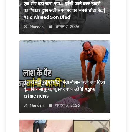
एक और बेटा चला गया… झांसी जाते वक्त हादसे
का शिकार हुआ अतीक अहमद का सबसे छोटा बेटा|
Atiq Ahmed Son Died
Nandani
अगस्त 7, 2026
कुंवारी बेटी हुई प्रेग्नेंट, पिता बोला- चलो दवा दिला
दूं… फिर जो हुआ, सुनकर कांप उठेंगे| Agra
crime news
Nandani
अगस्त 6, 2026