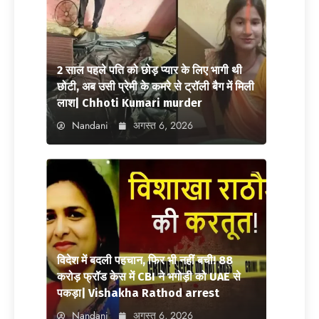
2 साल पहले पति को छोड़ प्यार के लिए भागी थी
छोटी, अब उसी प्रेमी के कमरे से ट्रॉली बैग में मिली
लाश| Chhoti Kumari murder
Nandani
अगस्त 6, 2026
विदेश में बदली पहचान, फिर भी नहीं बची! 88
करोड़ फ्रॉड केस में CBI ने भगोड़ी को UAE से
पकड़ा| Vishakha Rathod arrest
Nandani
अगस्त 6, 2026