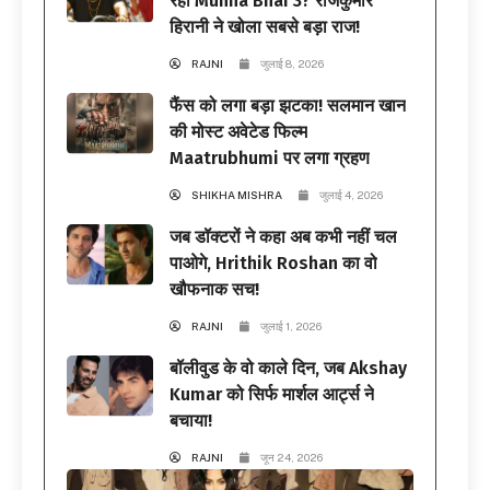
रही Munna Bhai 3? राजकुमार
हिरानी ने खोला सबसे बड़ा राज!
RAJNI
जुलाई 8, 2026
फैंस को लगा बड़ा झटका! सलमान खान
की मोस्ट अवेटेड फिल्म
Maatrubhumi पर लगा ग्रहण
SHIKHA MISHRA
जुलाई 4, 2026
जब डॉक्टरों ने कहा अब कभी नहीं चल
पाओगे, Hrithik Roshan का वो
खौफनाक सच!
RAJNI
जुलाई 1, 2026
बॉलीवुड के वो काले दिन, जब Akshay
Kumar को सिर्फ मार्शल आर्ट्स ने
बचाया!
RAJNI
जून 24, 2026