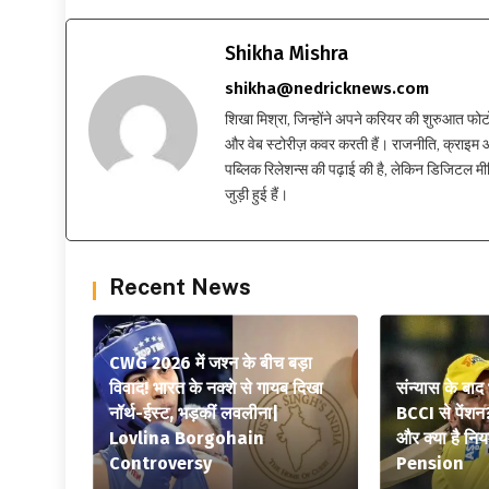
Shikha Mishra
shikha@nedricknews.com
शिखा मिश्रा, जिन्होंने अपने करियर की शुरुआत फोटोग्र
और वेब स्टोरीज़ कवर करती हैं। राजनीति, क्राइम और
पब्लिक रिलेशन्स की पढ़ाई की है, लेकिन डिजिटल मीड
जुड़ी हुई हैं।
Recent News
CWG 2026 में जश्न के बीच बड़ा
विवाद! भारत के नक्शे से गायब दिखा
संन्यास के बाद
नॉर्थ-ईस्ट, भड़कीं लवलीना|
BCCI से पेंशन
Lovlina Borgohain
और क्या है न
Controversy
Pension