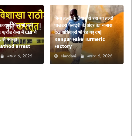
बिना हल्दी के तैयार हो रहा था हल्दी
 पहचान, फिर भी नहीं
पाउडर! फैक्ट्री के अंदर का नजारा
फ्रॉड केस में CBI ने
देख अधिकारी भी रह गए दंग|
 से पकड़ा|
Kanpur Fake Turmeric
athod arrest
Factory
अगस्त 6, 2026
Nandani
अगस्त 6, 2026