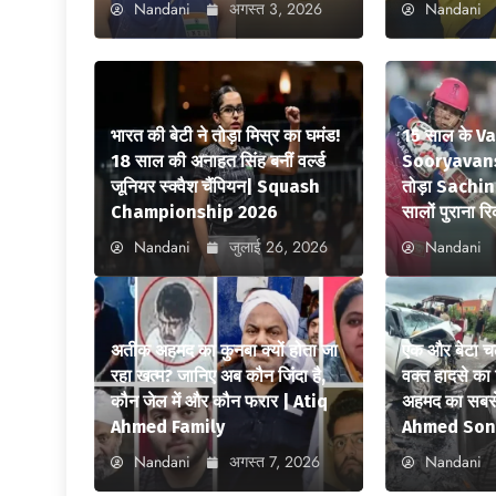
Nandani
अगस्त 3, 2026
Nandani
भारत की बेटी ने तोड़ा मिस्र का घमंड!
15 साल के V
18 साल की अनाहत सिंह बनीं वर्ल्ड
Sooryavansh
जूनियर स्क्वैश चैंपियन| Squash
तोड़ा Sachi
Championship 2026
सालों पुराना रि
Nandani
जुलाई 26, 2026
Nandani
अतीक अहमद का कुनबा क्यों होता जा
एक और बेटा च
रहा खत्म? जानिए अब कौन जिंदा है,
वक्त हादसे क
कौन जेल में और कौन फरार | Atiq
अहमद का सबसे
Ahmed Family
Ahmed Son
Nandani
अगस्त 7, 2026
Nandani