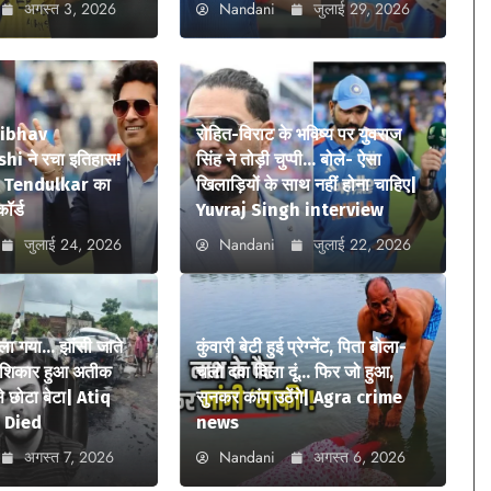
अगस्त 3, 2026
Nandani
जुलाई 29, 2026
aibhav
रोहित-विराट के भविष्य पर युवराज
i ने रचा इतिहास!
सिंह ने तोड़ी चुप्पी… बोले- ऐसा
n Tendulkar का
खिलाड़ियों के साथ नहीं होना चाहिए|
कॉर्ड
Yuvraj Singh interview
जुलाई 24, 2026
Nandani
जुलाई 22, 2026
ला गया… झांसी जाते
कुंवारी बेटी हुई प्रेग्नेंट, पिता बोला-
ा शिकार हुआ अतीक
चलो दवा दिला दूं… फिर जो हुआ,
 छोटा बेटा| Atiq
सुनकर कांप उठेंगे| Agra crime
 Died
news
अगस्त 7, 2026
Nandani
अगस्त 6, 2026