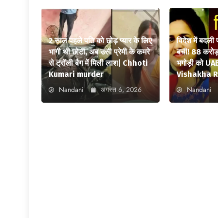
2 साल पहले पति को छोड़ प्यार के लिए
विदेश में बदली
भागी थी छोटी, अब उसी प्रेमी के कमरे
बची! 88 करोड़ 
से ट्रॉली बैग में मिली लाश| Chhoti
भगोड़ी को UAE
Kumari murder
Vishakha R
Nandani
अगस्त 6, 2026
Nandani