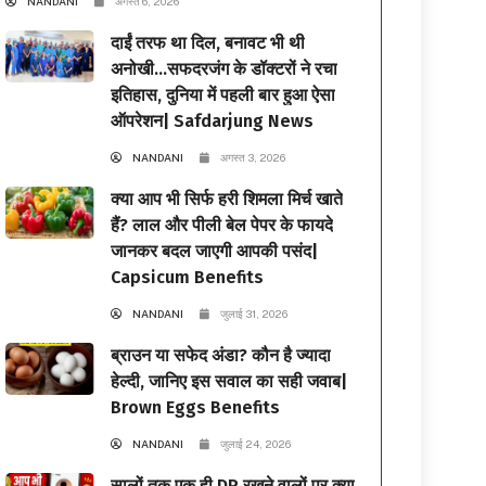
NANDANI
अगस्त 6, 2026
दाईं तरफ था दिल, बनावट भी थी
अनोखी…सफदरजंग के डॉक्टरों ने रचा
इतिहास, दुनिया में पहली बार हुआ ऐसा
ऑपरेशन| Safdarjung News
NANDANI
अगस्त 3, 2026
क्या आप भी सिर्फ हरी शिमला मिर्च खाते
हैं? लाल और पीली बेल पेपर के फायदे
जानकर बदल जाएगी आपकी पसंद|
Capsicum Benefits
NANDANI
जुलाई 31, 2026
ब्राउन या सफेद अंडा? कौन है ज्यादा
हेल्दी, जानिए इस सवाल का सही जवाब|
Brown Eggs Benefits
NANDANI
जुलाई 24, 2026
सालों तक एक ही DP रखने वालों पर क्या