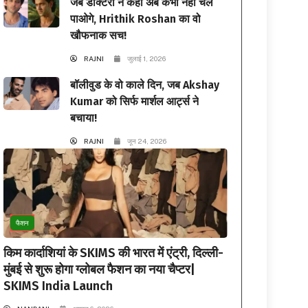
जब डॉक्टरों ने कहा अब कभी नहीं चल
पाओगे, Hrithik Roshan का वो
खौफनाक सच!
RAJNI
जुलाई 1, 2026
बॉलीवुड के वो काले दिन, जब Akshay
Kumar को सिर्फ मार्शल आर्ट्स ने
बचाया!
RAJNI
जून 24, 2026
फैशन
किम कार्दाशियां के SKIMS की भारत में एंट्री, दिल्ली-
मुंबई से शुरू होगा ग्लोबल फैशन का नया चैप्टर|
SKIMS India Launch