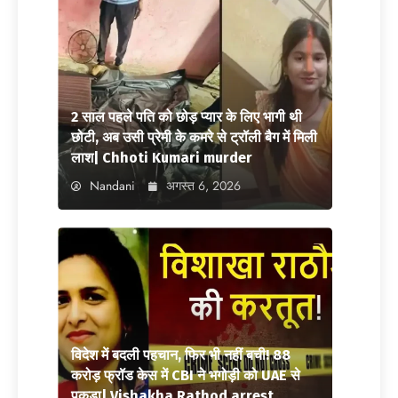
2 साल पहले पति को छोड़ प्यार के लिए भागी थी
छोटी, अब उसी प्रेमी के कमरे से ट्रॉली बैग में मिली
लाश| Chhoti Kumari murder
Nandani
अगस्त 6, 2026
विदेश में बदली पहचान, फिर भी नहीं बची! 88
करोड़ फ्रॉड केस में CBI ने भगोड़ी को UAE से
पकड़ा| Vishakha Rathod arrest