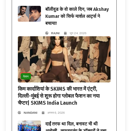
बॉलीवुड के वो काले दिन, जब Akshay
Kumar को सिर्फ मार्शल आर्ट्स ने
बचाया!
RAJNI
जून 24, 2026
फैशन
किम कार्दाशियां के SKIMS की भारत में एंट्री,
दिल्ली-मुंबई से शुरू होगा ग्लोबल फैशन का नया
चैप्टर| SKIMS India Launch
NANDANI
अगस्त 6, 2026
दाईं तरफ था दिल, बनावट भी थी
अनोखी…सफदरजंग के डॉक्टरों ने रचा