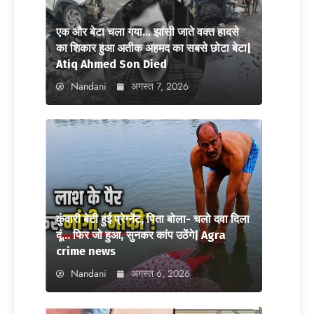
एक और बेटा चला गया… झांसी जाते वक्त हादसे
का शिकार हुआ अतीक अहमद का सबसे छोटा बेटा|
Atiq Ahmed Son Died
Nandani
अगस्त 7, 2026
कुंवारी बेटी हुई प्रेग्नेंट, पिता बोला- चलो दवा दिला
दूं… फिर जो हुआ, सुनकर कांप उठेंगे| Agra
crime news
Nandani
अगस्त 6, 2026