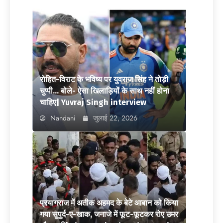
रोहित-विराट के भविष्य पर युवराज सिंह ने तोड़ी
चुप्पी… बोले- ऐसा खिलाड़ियों के साथ नहीं होना
चाहिए| Yuvraj Singh interview
Nandani
जुलाई 22, 2026
प्रयागराज में अतीक अहमद के बेटे आबान को किया
गया सुपुर्द-ए-खाक, जनाजे में फूट-फूटकर रोए उमर