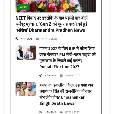
राजनीति
NEET विवाद पर इस्तीफे के बाद पहली बार बोले
धर्मेंद्र प्रधान, ‘Gen Z को गुमराह करने की हुई
कोशिश’ Dharmendra Pradhan News
NANDANI
अगस्त 10, 2026
पंजाब 2027 के लिए BJP ने खोज लिया
एक्स फैक्टर? PM मोदी-राघव चड्ढा की
मुलाकात के निकले कई मायने|
Punjab Election 2027
NANDANI
अगस्त 9, 2026
बसपा का इकलौता किला ढह गया! अब
उमाशंकर सिंह की राजनीतिक विरासत
संभालेंगे कौन? Umashankar
Singh Death News
NANDANI
अगस्त 7, 2026