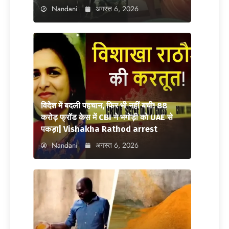
Nandani
अगस्त 6, 2026
विदेश में बदली पहचान, फिर भी नहीं बची! 88
करोड़ फ्रॉड केस में CBI ने भगोड़ी को UAE से
पकड़ा| Vishakha Rathod arrest
Nandani
अगस्त 6, 2026