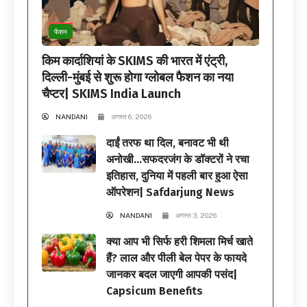
फैशन
किम कार्दाशियां के SKIMS की भारत में एंट्री,
दिल्ली-मुंबई से शुरू होगा ग्लोबल फैशन का नया
चैप्टर| SKIMS India Launch
NANDANI
अगस्त 6, 2026
दाईं तरफ था दिल, बनावट भी थी
अनोखी…सफदरजंग के डॉक्टरों ने रचा
इतिहास, दुनिया में पहली बार हुआ ऐसा
ऑपरेशन| Safdarjung News
NANDANI
अगस्त 3, 2026
क्या आप भी सिर्फ हरी शिमला मिर्च खाते
हैं? लाल और पीली बेल पेपर के फायदे
जानकर बदल जाएगी आपकी पसंद|
Capsicum Benefits