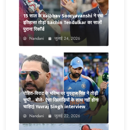
15 साल के Vaibhav Sooryavanshi ने रचा
इतिहास! तोड़ा Sachin Tendulkar का सालों
पुराना रिकॉर्ड
Nandani
जुलाई 24, 2026
रोहित-विराट के भविष्य पर युवराज सिंह ने तोड़ी
चुप्पी… बोले- ऐसा खिलाड़ियों के साथ नहीं होना
चाहिए| Yuvraj Singh interview
Nandani
जुलाई 22, 2026