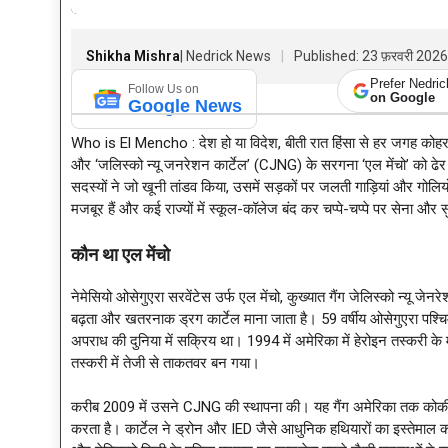
Shikha Mishra
| Nedrick News
Published: 23 फ़रवरी 202
Prefer Nedri
Follow Us on
on Google
Google News
Who is El Mencho : देश हो या विदेश, बीती रात हिंसा से हर जगह कोहर
और ‘जलिस्को न्यू जनरेशन कार्टेल’ (CJNG) के सरगना ‘एल मेंचो’ को ढे
सदस्यों ने जो खूनी तांडव किया, उसमें सड़कों पर जलती गाड़ियां और गोलि
मजबूर हैं और कई राज्यों में स्कूल-कॉलेज बंद कर चप्पे-चप्पे पर सेना और स
कौन था एल मेंचो
नेमेसियो ओसेगुएरा सरवेंटेस उर्फ एल मेंचो, कुख्यात गैंग जेलिस्को न्यू
बढ़ता और खतरनाक ड्रग कार्टेल माना जाता है। 59 वर्षीय ओसेगुएरा पश्
अपराध की दुनिया में सक्रिय था। 1994 में अमेरिका में हेरोइन तस्करी के
तस्करी में तेजी से ताकतवर बन गया।
करीब 2009 में उसने CJNG की स्थापना की। यह गैंग अमेरिका तक कोकीन, म
करता है। कार्टेल ने ड्रोन और IED जैसे आधुनिक हथियारों का इस्तेमाल कर