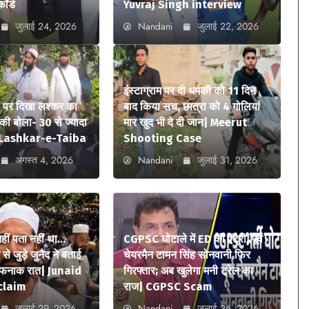
कॉर्ड
Yuvraj Singh interview
जुलाई 24, 2026
Nandani
जुलाई 22, 2026
इंस्टाग्राम पर दी धमकी को 11 दिन
े पर दिखा लश्कर का
बाद किया सच, छात्रा को 4 गोलियां
ी बोला- 30 से ज्यादा
मार खुद भी दे दी जान| Meerut
ए| Lashkar-e-Taiba
Shooting Case
अगस्त 4, 2026
Nandani
जुलाई 31, 2026
 नहीं पता नहीं था…
CGPSC घोटाले में ED की एंट्री, पूर्व
े जुड़े जुनैद ने बताई
चेयरमैन टामन सिंह सोनवानी फिर
ौफनाक रात| Junaid
गिरफ्तार; अब खुलेगा मनी ट्रेल का
claim
राज| CGPSC Scam
जुलाई 29, 2026
Nandani
जुलाई 26, 2026