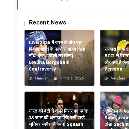
Recent News
CWG 2026 में जश्न के बीच बड़ा
विवाद! भारत के नक्शे से गायब दिखा
संन्यास के बाद
नॉर्थ-ईस्ट, भड़कीं लवलीना|
BCCI से पेंशन
Lovlina Borgohain
और क्या है न
Controversy
Pension
Nandani
अगस्त 3, 2026
Nandani
भारत की बेटी ने तोड़ा मिस्र का घमंड!
15 साल के V
18 साल की अनाहत सिंह बनीं वर्ल्ड
Sooryavansh
जूनियर स्क्वैश चैंपियन| Squash
तोड़ा Sachi