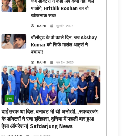
जब डॉक्टरों ने कहा अब कभी नहीं चल
पाओगे, Hrithik Roshan का वो
खौफनाक सच!
RAJNI
जुलाई 1, 2026
बॉलीवुड के वो काले दिन, जब Akshay
Kumar को सिर्फ मार्शल आर्ट्स ने
बचाया!
RAJNI
जून 24, 2026
हेल्थ
दाईं तरफ था दिल, बनावट भी थी अनोखी…सफदरजंग
के डॉक्टरों ने रचा इतिहास, दुनिया में पहली बार हुआ
ऐसा ऑपरेशन| Safdarjung News