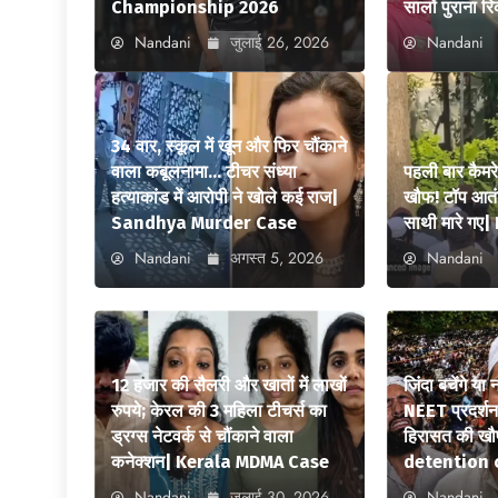
Championship 2026
सालों पुराना रि
Nandani
जुलाई 26, 2026
Nandani
34 वार, स्कूल में खून और फिर चौंकाने
वाला कबूलनामा… टीचर संध्या
पहली बार कैमर
हत्याकांड में आरोपी ने खोले कई राज|
खौफ! टॉप आतंक
Sandhya Murder Case
साथी मारे ग
Nandani
अगस्त 5, 2026
Nandani
12 हजार की सैलरी और खातों में लाखों
जिंदा बचेंगे या
रुपये; केरल की 3 महिला टीचर्स का
NEET प्रदर्शन स
ड्रग्स नेटवर्क से चौंकाने वाला
हिरासत की ख
कनेक्शन| Kerala MDMA Case
detention 
Nandani
जुलाई 30, 2026
Nandani