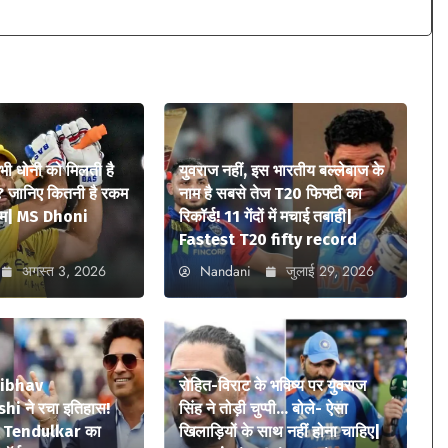
 भी धोनी को मिलती है
युवराज नहीं, इस भारतीय बल्लेबाज के
? जानिए कितनी है रकम
नाम है सबसे तेज T20 फिफ्टी का
ियम| MS Dhoni
रिकॉर्ड! 11 गेंदों में मचाई तबाही|
Fastest T20 fifty record
अगस्त 3, 2026
Nandani
जुलाई 29, 2026
aibhav
रोहित-विराट के भविष्य पर युवराज
i ने रचा इतिहास!
सिंह ने तोड़ी चुप्पी… बोले- ऐसा
n Tendulkar का
खिलाड़ियों के साथ नहीं होना चाहिए|