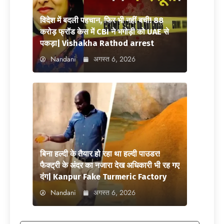
विदेश में बदली पहचान, फिर भी नहीं बची! 88
करोड़ फ्रॉड केस में CBI ने भगोड़ी को UAE से
पकड़ा| Vishakha Rathod arrest
Nandani
अगस्त 6, 2026
बिना हल्दी के तैयार हो रहा था हल्दी पाउडर!
फैक्ट्री के अंदर का नजारा देख अधिकारी भी रह गए
दंग| Kanpur Fake Turmeric Factory
Nandani
अगस्त 6, 2026