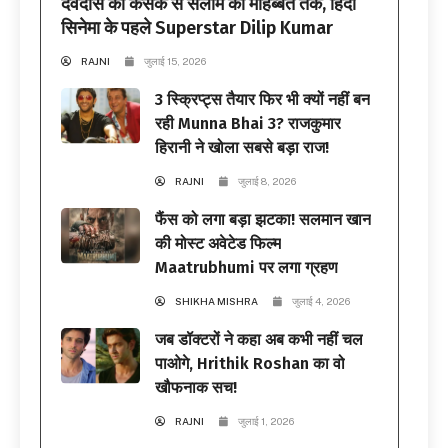
देवदास की कसक से सलीम की मोहब्बत तक, हिंदी
सिनेमा के पहले Superstar Dilip Kumar
RAJNI
जुलाई 15, 2026
3 स्क्रिप्ट्स तैयार फिर भी क्यों नहीं बन
रही Munna Bhai 3? राजकुमार
हिरानी ने खोला सबसे बड़ा राज!
RAJNI
जुलाई 8, 2026
फैंस को लगा बड़ा झटका! सलमान खान
की मोस्ट अवेटेड फिल्म
Maatrubhumi पर लगा ग्रहण
SHIKHA MISHRA
जुलाई 4, 2026
जब डॉक्टरों ने कहा अब कभी नहीं चल
पाओगे, Hrithik Roshan का वो
खौफनाक सच!
RAJNI
जुलाई 1, 2026