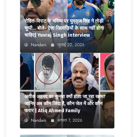
रोहित-विराट के भविष्य पर युवराज सिंह ने तोड़ी
चुप्पी… बोले- ऐसा खिलाड़ियों के साथ नहीं होना
चाहिए| Yuvraj Singh interview
Nandani
जुलाई 22, 2026
अतीक अहमद का कुनबा क्यों होता जा रहा खत्म?
जानिए अब कौन जिंदा है, कौन जेल में और कौन
फरार | Atiq Ahmed Family
Nandani
अगस्त 7, 2026