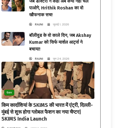
जब डॉक्टरों ने कहा अब कभी नहीं चल
पाओगे, Hrithik Roshan का वो
खौफनाक सच!
RAJNI
जुलाई 1, 2026
बॉलीवुड के वो काले दिन, जब Akshay
Kumar को सिर्फ मार्शल आर्ट्स ने
बचाया!
RAJNI
जून 24, 2026
फैशन
किम कार्दाशियां के SKIMS की भारत में एंट्री, दिल्ली-
मुंबई से शुरू होगा ग्लोबल फैशन का नया चैप्टर|
SKIMS India Launch