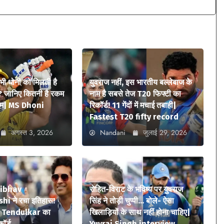
 भी धोनी को मिलती है
युवराज नहीं, इस भारतीय बल्लेबाज के
? जानिए कितनी है रकम
नाम है सबसे तेज T20 फिफ्टी का
ियम| MS Dhoni
रिकॉर्ड! 11 गेंदों में मचाई तबाही|
Fastest T20 fifty record
अगस्त 3, 2026
Nandani
जुलाई 29, 2026
aibhav
रोहित-विराट के भविष्य पर युवराज
i ने रचा इतिहास!
सिंह ने तोड़ी चुप्पी… बोले- ऐसा
n Tendulkar का
खिलाड़ियों के साथ नहीं होना चाहिए|
कॉर्ड
Yuvraj Singh interview