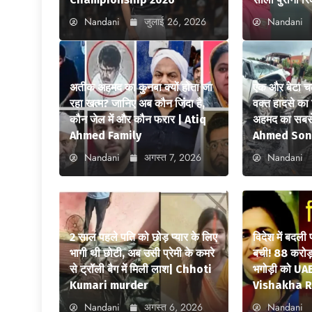
Nandani
जुलाई 26, 2026
Nandani
अतीक अहमद का कुनबा क्यों होता जा
एक और बेटा च
रहा खत्म? जानिए अब कौन जिंदा है,
वक्त हादसे क
कौन जेल में और कौन फरार | Atiq
अहमद का सबसे
Ahmed Family
Ahmed Son
Nandani
अगस्त 7, 2026
Nandani
2 साल पहले पति को छोड़ प्यार के लिए
विदेश में बदली
भागी थी छोटी, अब उसी प्रेमी के कमरे
बची! 88 करोड़ 
से ट्रॉली बैग में मिली लाश| Chhoti
भगोड़ी को UAE
Kumari murder
Vishakha R
Nandani
अगस्त 6, 2026
Nandani