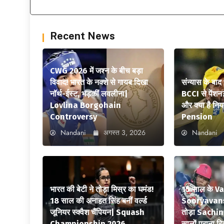
Recent News
CWG 2026 में जश्न के बीच बड़ा
विवाद! भारत के नक्शे से गायब दिखा
संन्यास के बाद
नॉर्थ-ईस्ट, भड़कीं लवलीना|
BCCI से पेंशन
Lovlina Borgohain
और क्या है न
Controversy
Pension
Nandani
अगस्त 3, 2026
Nandani
भारत की बेटी ने तोड़ा मिस्र का घमंड!
15 साल के V
18 साल की अनाहत सिंह बनीं वर्ल्ड
Sooryavansh
जूनियर स्क्वैश चैंपियन| Squash
तोड़ा Sachi
Championship 2026
सालों पुराना रि