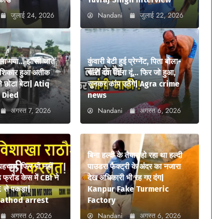
जुलाई 24, 2026
Nandani
जुलाई 22, 2026
ला गया… झांसी जाते
कुंवारी बेटी हुई प्रेग्नेंट, पिता बोला-
ा शिकार हुआ अतीक
चलो दवा दिला दूं… फिर जो हुआ,
 छोटा बेटा| Atiq
सुनकर कांप उठेंगे| Agra crime
 Died
news
अगस्त 7, 2026
Nandani
अगस्त 6, 2026
बिना हल्दी के तैयार हो रहा था हल्दी
 पहचान, फिर भी नहीं
पाउडर! फैक्ट्री के अंदर का नजारा
फ्रॉड केस में CBI ने
देख अधिकारी भी रह गए दंग|
 से पकड़ा|
Kanpur Fake Turmeric
athod arrest
Factory
अगस्त 6, 2026
Nandani
अगस्त 6, 2026