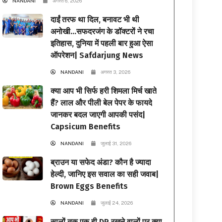
NANDANI
अगस्त 6, 2026
दाईं तरफ था दिल, बनावट भी थी
अनोखी…सफदरजंग के डॉक्टरों ने रचा
इतिहास, दुनिया में पहली बार हुआ ऐसा
ऑपरेशन| Safdarjung News
NANDANI
अगस्त 3, 2026
क्या आप भी सिर्फ हरी शिमला मिर्च खाते
हैं? लाल और पीली बेल पेपर के फायदे
जानकर बदल जाएगी आपकी पसंद|
Capsicum Benefits
NANDANI
जुलाई 31, 2026
ब्राउन या सफेद अंडा? कौन है ज्यादा
हेल्दी, जानिए इस सवाल का सही जवाब|
Brown Eggs Benefits
NANDANI
जुलाई 24, 2026
सालों तक एक ही DP रखने वालों पर क्या