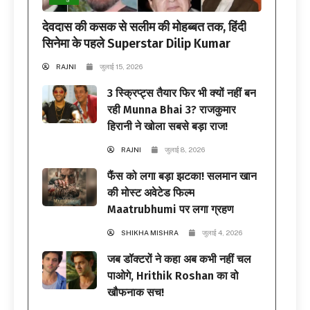
देवदास की कसक से सलीम की मोहब्बत तक, हिंदी
सिनेमा के पहले Superstar Dilip Kumar
RAJNI
जुलाई 15, 2026
3 स्क्रिप्ट्स तैयार फिर भी क्यों नहीं बन
रही Munna Bhai 3? राजकुमार
हिरानी ने खोला सबसे बड़ा राज!
RAJNI
जुलाई 8, 2026
फैंस को लगा बड़ा झटका! सलमान खान
की मोस्ट अवेटेड फिल्म
Maatrubhumi पर लगा ग्रहण
SHIKHA MISHRA
जुलाई 4, 2026
जब डॉक्टरों ने कहा अब कभी नहीं चल
पाओगे, Hrithik Roshan का वो
खौफनाक सच!