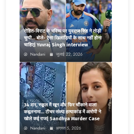
रोहित-विराट के भविष्य पर युवराज सिंह ने तोड़ी
चुप्पी… बोले- ऐसा खिलाड़ियों के साथ नहीं होना
चाहिए| Yuvraj Singh interview
Nandani
जुलाई 22, 2026
34 वार, स्कूल में खून और फिर चौंकाने वाला
कबूलनामा… टीचर संध्या हत्याकांड में आरोपी ने
खोले कई राज| Sandhya Murder Case
Nandani
अगस्त 5, 2026