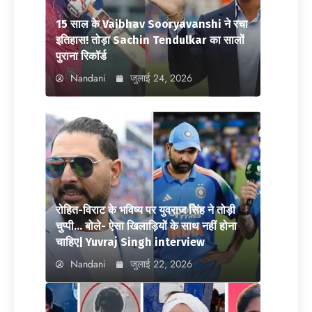
15 साल के Vaibhav Sooryavanshi ने रचा
इतिहास! तोड़ा Sachin Tendulkar का सालों
पुराना रिकॉर्ड
Nandani
जुलाई 24, 2026
रोहित-विराट के भविष्य पर युवराज सिंह ने तोड़ी
चुप्पी… बोले- ऐसा खिलाड़ियों के साथ नहीं होना
चाहिए| Yuvraj Singh interview
Nandani
जुलाई 22, 2026