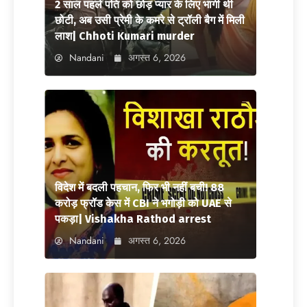
2 साल पहले पति को छोड़ प्यार के लिए भागी थी
छोटी, अब उसी प्रेमी के कमरे से ट्रॉली बैग में मिली
लाश| Chhoti Kumari murder
Nandani
अगस्त 6, 2026
विदेश में बदली पहचान, फिर भी नहीं बची! 88
करोड़ फ्रॉड केस में CBI ने भगोड़ी को UAE से
पकड़ा| Vishakha Rathod arrest
Nandani
अगस्त 6, 2026