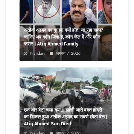
अतीक अहमद का कुनबा क्यों होता जा रहा खत्म?
जानिए अब कौन जिंदा है, कौन जेल में और कौन
फरार | Atiq Ahmed Family
Nandani
अगस्त 7, 2026
एक और बेटा चला गया… झांसी जाते वक्त हादसे
का शिकार हुआ अतीक अहमद का सबसे छोटा बेटा|
Atiq Ahmed Son Died
Nandani
अगस्त 7, 2026