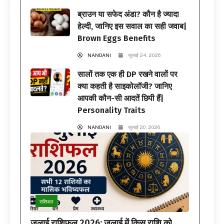
ब्राउन या सफेद अंडा? कौन है ज्यादा
हेल्दी, जानिए इस सवाल का सही जवाब|
Brown Eggs Benefits
NANDANI
जुलाई 24, 2026
सालों तक एक ही DP रखने वालों पर
क्या कहती है साइकोलॉजी? जानिए
आपकी कौन-सी आदतें छिपी हैं|
Personality Traits
NANDANI
जुलाई 20, 2026
राशिफल
जुलाई राशिफल 2026: जुलाई में किस राशि को