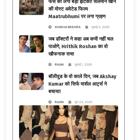
फैंस को लगा बड़ा झटका! सलमान खान
की मोस्ट अवेटेड फिल्म
Maatrubhumi पर लगा ग्रहण
SHIKHA MISHRA
जुलाई 4, 2026
जब डॉक्टरों ने कहा अब कभी नहीं चल
पाओगे, Hrithik Roshan का वो
खौफनाक सच!
RAJNI
जुलाई 1, 2026
बॉलीवुड के वो काले दिन, जब Akshay
Kumar को सिर्फ मार्शल आर्ट्स ने
बचाया!
RAJNI
जून 24, 2026