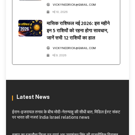
VICKYNEDRICK@GMAIL.COM
मई 10, 2026
मासिक राशिफल मई 2026: इस महीने
इन 5 राशियों को रहना होगा सावधान,
जानें सभी 12 राशियों का हाल
VICKYNEDRICK@GMAIL.COM
मई 9, 2026
Latest News
ईरान-इजरायल तनाव के बीच मोदी-नेतन्याहू की सीधी बात, मिडिल ईस्ट संकट
पर भारत की नजर! India Israel relations news
बसपा का इकलौता किला ढह गया! अब उमाशंकर सिंह की राजनीतिक विरासत