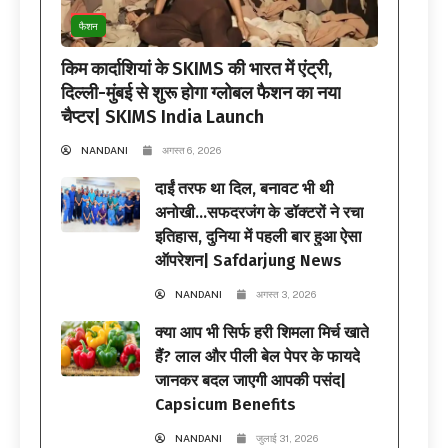
फैशन
किम कार्दाशियां के SKIMS की भारत में एंट्री,
दिल्ली-मुंबई से शुरू होगा ग्लोबल फैशन का नया
चैप्टर| SKIMS India Launch
NANDANI
अगस्त 6, 2026
दाईं तरफ था दिल, बनावट भी थी
अनोखी…सफदरजंग के डॉक्टरों ने रचा
इतिहास, दुनिया में पहली बार हुआ ऐसा
ऑपरेशन| Safdarjung News
NANDANI
अगस्त 3, 2026
क्या आप भी सिर्फ हरी शिमला मिर्च खाते
हैं? लाल और पीली बेल पेपर के फायदे
जानकर बदल जाएगी आपकी पसंद|
Capsicum Benefits
NANDANI
जुलाई 31, 2026