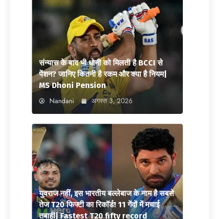
संन्यास के बाद भी धोनी को मिलती है BCCI से
पेंशन? जानिए कितनी है रकम और क्या है नियम|
MS Dhoni Pension
Nandani
अगस्त 3, 2026
युवराज नहीं, इस भारतीय बल्लेबाज के नाम है सबसे
तेज T20 फिफ्टी का रिकॉर्ड! 11 गेंदों में मचाई
तबाही| Fastest T20 fifty record