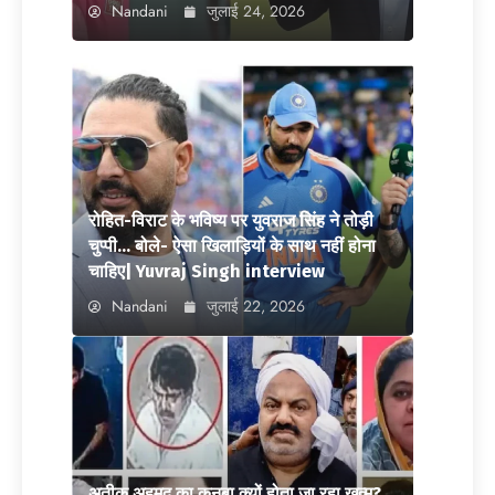
Nandani
जुलाई 24, 2026
रोहित-विराट के भविष्य पर युवराज सिंह ने तोड़ी
चुप्पी… बोले- ऐसा खिलाड़ियों के साथ नहीं होना
चाहिए| Yuvraj Singh interview
Nandani
जुलाई 22, 2026
अतीक अहमद का कुनबा क्यों होता जा रहा खत्म?