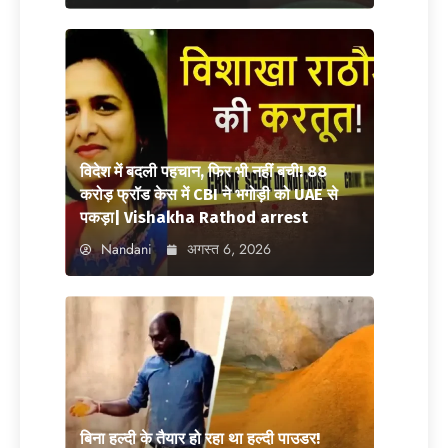
विदेश में बदली पहचान, फिर भी नहीं बची! 88
करोड़ फ्रॉड केस में CBI ने भगोड़ी को UAE से
पकड़ा| Vishakha Rathod arrest
Nandani
अगस्त 6, 2026
बिना हल्दी के तैयार हो रहा था हल्दी पाउडर!