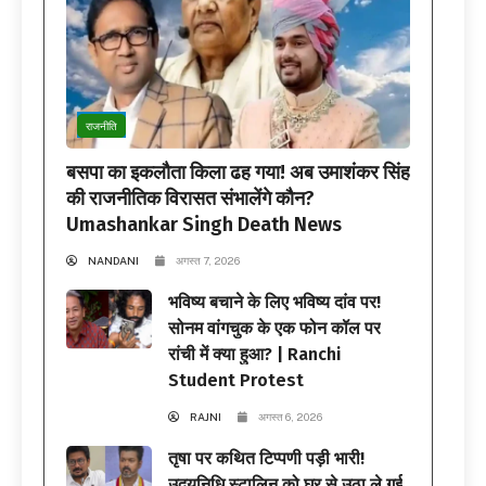
राजनीति
बसपा का इकलौता किला ढह गया! अब उमाशंकर सिंह
की राजनीतिक विरासत संभालेंगे कौन?
Umashankar Singh Death News
NANDANI
अगस्त 7, 2026
भविष्य बचाने के लिए भविष्य दांव पर!
सोनम वांगचुक के एक फोन कॉल पर
रांची में क्या हुआ? | Ranchi
Student Protest
RAJNI
अगस्त 6, 2026
तृषा पर कथित टिप्पणी पड़ी भारी!
उदयनिधि स्टालिन को घर से उठा ले गई