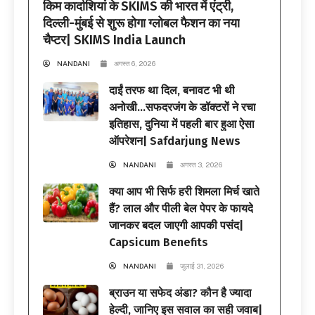
किम कार्दाशियां के SKIMS की भारत में एंट्री,
दिल्ली-मुंबई से शुरू होगा ग्लोबल फैशन का नया
चैप्टर| SKIMS India Launch
NANDANI
अगस्त 6, 2026
दाईं तरफ था दिल, बनावट भी थी
अनोखी…सफदरजंग के डॉक्टरों ने रचा
इतिहास, दुनिया में पहली बार हुआ ऐसा
ऑपरेशन| Safdarjung News
NANDANI
अगस्त 3, 2026
क्या आप भी सिर्फ हरी शिमला मिर्च खाते
हैं? लाल और पीली बेल पेपर के फायदे
जानकर बदल जाएगी आपकी पसंद|
Capsicum Benefits
NANDANI
जुलाई 31, 2026
ब्राउन या सफेद अंडा? कौन है ज्यादा
हेल्दी, जानिए इस सवाल का सही जवाब|