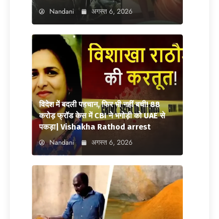
Nandani
अगस्त 6, 2026
विदेश में बदली पहचान, फिर भी नहीं बची! 88
करोड़ फ्रॉड केस में CBI ने भगोड़ी को UAE से
पकड़ा| Vishakha Rathod arrest
Nandani
अगस्त 6, 2026