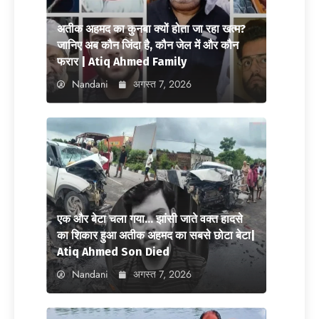
अतीक अहमद का कुनबा क्यों होता जा रहा खत्म?
जानिए अब कौन जिंदा है, कौन जेल में और कौन
फरार | Atiq Ahmed Family
Nandani
अगस्त 7, 2026
एक और बेटा चला गया… झांसी जाते वक्त हादसे
का शिकार हुआ अतीक अहमद का सबसे छोटा बेटा|
Atiq Ahmed Son Died
Nandani
अगस्त 7, 2026