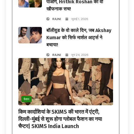
पाओगे, Hrithik Roshan का वो
खौफनाक सच!
RAJNI
जुलाई 1, 2026
बॉलीवुड के वो काले दिन, जब Akshay
Kumar को सिर्फ मार्शल आर्ट्स ने
बचाया!
RAJNI
जून 24, 2026
फैशन
किम कार्दाशियां के SKIMS की भारत में एंट्री,
दिल्ली-मुंबई से शुरू होगा ग्लोबल फैशन का नया
चैप्टर| SKIMS India Launch