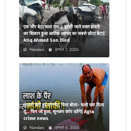
एक और बेटा चला गया… झांसी जाते वक्त हादसे
का शिकार हुआ अतीक अहमद का सबसे छोटा बेटा|
Atiq Ahmed Son Died
Nandani
अगस्त 7, 2026
कुंवारी बेटी हुई प्रेग्नेंट, पिता बोला- चलो दवा दिला
दूं… फिर जो हुआ, सुनकर कांप उठेंगे| Agra
crime news
Nandani
अगस्त 6, 2026