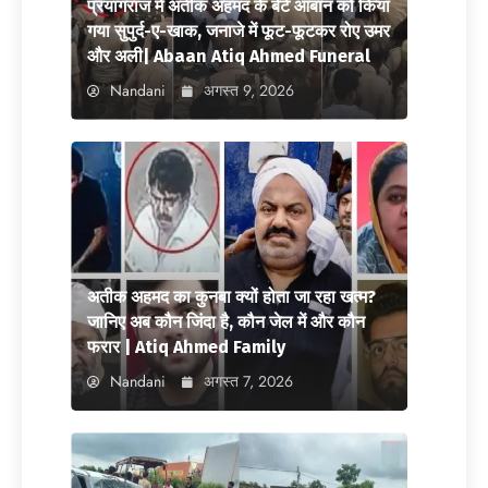
प्रयागराज में अतीक अहमद के बेटे आबान को किया
गया सुपुर्द-ए-खाक, जनाजे में फूट-फूटकर रोए उमर
और अली| Abaan Atiq Ahmed Funeral
Nandani
अगस्त 9, 2026
अतीक अहमद का कुनबा क्यों होता जा रहा खत्म?
जानिए अब कौन जिंदा है, कौन जेल में और कौन
फरार | Atiq Ahmed Family
Nandani
अगस्त 7, 2026