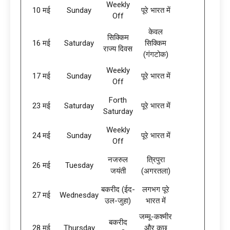
Weekly
10 मई
Sunday
पूरे भारत में
Off
केवल
सिक्किम
16 मई
Saturday
सिक्किम
राज्य दिवस
(गंगटोक)
Weekly
17 मई
Sunday
पूरे भारत में
Off
Forth
23 मई
Saturday
पूरे भारत में
Saturday
Weekly
24 मई
Sunday
पूरे भारत में
Off
नजरुल
त्रिपुरा
26 मई
Tuesday
जयंती
(अगरतला)
बकरीद (ईद-
लगभग पूरे
27 मई
Wednesday
उल-जुहा)
भारत में
जम्मू-कश्मीर
बकरीद
28 मई
Thursday
और कुछ