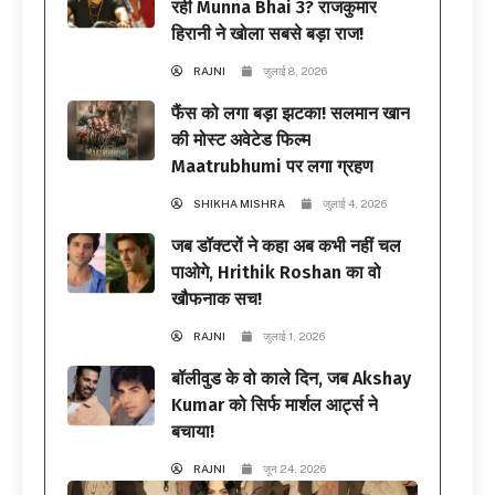
रही Munna Bhai 3? राजकुमार
हिरानी ने खोला सबसे बड़ा राज!
RAJNI
जुलाई 8, 2026
फैंस को लगा बड़ा झटका! सलमान खान
की मोस्ट अवेटेड फिल्म
Maatrubhumi पर लगा ग्रहण
SHIKHA MISHRA
जुलाई 4, 2026
जब डॉक्टरों ने कहा अब कभी नहीं चल
पाओगे, Hrithik Roshan का वो
खौफनाक सच!
RAJNI
जुलाई 1, 2026
बॉलीवुड के वो काले दिन, जब Akshay
Kumar को सिर्फ मार्शल आर्ट्स ने
बचाया!
RAJNI
जून 24, 2026