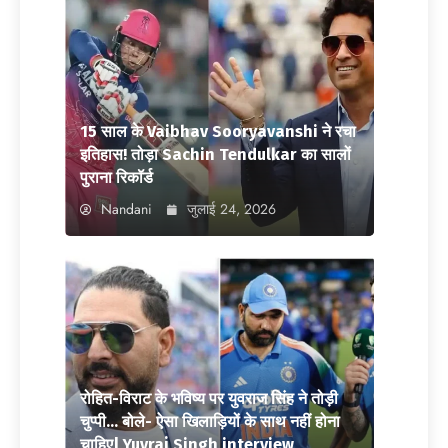
15 साल के Vaibhav Sooryavanshi ने रचा
इतिहास! तोड़ा Sachin Tendulkar का सालों
पुराना रिकॉर्ड
Nandani
जुलाई 24, 2026
रोहित-विराट के भविष्य पर युवराज सिंह ने तोड़ी
चुप्पी… बोले- ऐसा खिलाड़ियों के साथ नहीं होना
चाहिए| Yuvraj Singh interview