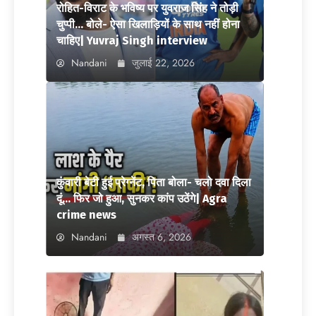
रोहित-विराट के भविष्य पर युवराज सिंह ने तोड़ी
चुप्पी… बोले- ऐसा खिलाड़ियों के साथ नहीं होना
चाहिए| Yuvraj Singh interview
Nandani
जुलाई 22, 2026
कुंवारी बेटी हुई प्रेग्नेंट, पिता बोला- चलो दवा दिला
दूं… फिर जो हुआ, सुनकर कांप उठेंगे| Agra
crime news
Nandani
अगस्त 6, 2026