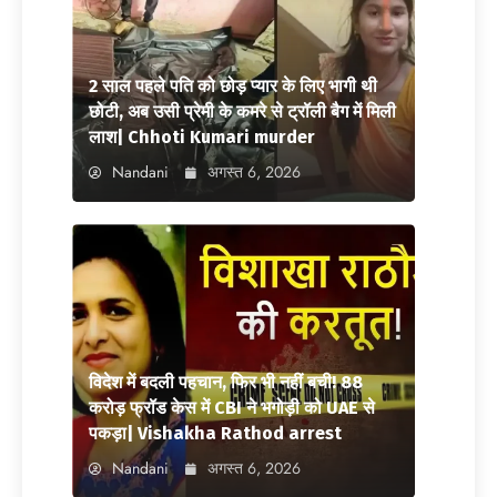
2 साल पहले पति को छोड़ प्यार के लिए भागी थी
छोटी, अब उसी प्रेमी के कमरे से ट्रॉली बैग में मिली
लाश| Chhoti Kumari murder
Nandani
अगस्त 6, 2026
विदेश में बदली पहचान, फिर भी नहीं बची! 88
करोड़ फ्रॉड केस में CBI ने भगोड़ी को UAE से
पकड़ा| Vishakha Rathod arrest
Nandani
अगस्त 6, 2026