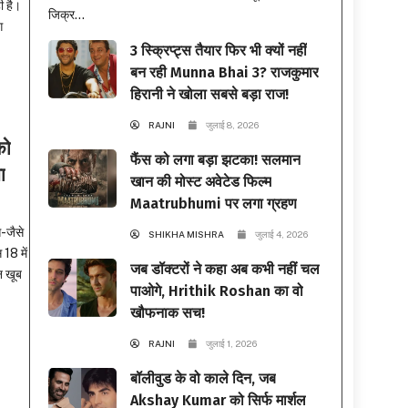
ी है।
जिक्र...
ग
3 स्क्रिप्ट्स तैयार फिर भी क्यों नहीं
बन रही Munna Bhai 3? राजकुमार
हिरानी ने खोला सबसे बड़ा राज!
RAJNI
जुलाई 8, 2026
को
फैंस को लगा बड़ा झटका! सलमान
ा
खान की मोस्ट अवेटेड फिल्म
Maatrubhumi पर लगा ग्रहण
-जैसे
SHIKHA MISHRA
जुलाई 4, 2026
 18 में
जब डॉक्टरों ने कहा अब कभी नहीं चल
न खूब
पाओगे, Hrithik Roshan का वो
खौफनाक सच!
RAJNI
जुलाई 1, 2026
बॉलीवुड के वो काले दिन, जब
Akshay Kumar को सिर्फ मार्शल