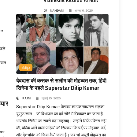
Vishakha Rathod Arrest
NANDANI
अगस्त 6, 2026
….
छले
बयान
बॉलीवुड
देवदास की कसक से सलीम की मोहब्बत तक, हिंदी
सिनेमा के पहले Superstar Dilip Kumar
RAJNI
जुलाई 15, 2026
्यार
Superstar Dilip Kumar: पेशावर का एक साधारण लड़का
यूसुफ खान… जो विभाजन का दर्द सीने में छिपाकर बन जाता है
भारतीय सिनेमा का सबसे बड़ा शहंशाह। उन्होंने सिर्फ एक्टिंग नहीं
की, बल्कि आने वाली पीढ़ियों को सिखाया कि पर्दे पर मोहब्बत, दर्द
eer
और देशभक्ति को जिया कैसे जाता है। जब भी अधूरी मोहब्बत का