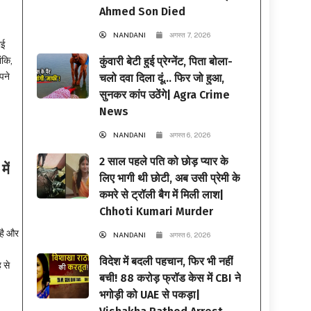
Ahmed Son Died
NANDANI
अगस्त 7, 2026
ोई
ंकि,
कुंवारी बेटी हुई प्रेग्नेंट, पिता बोला-
पने
चलो दवा दिला दूं… फिर जो हुआ,
सुनकर कांप उठेंगे| Agra Crime
News
NANDANI
अगस्त 6, 2026
2 साल पहले पति को छोड़ प्यार के
ें
लिए भागी थी छोटी, अब उसी प्रेमी के
कमरे से ट्रॉली बैग में मिली लाश|
Chhoti Kumari Murder
है और
NANDANI
अगस्त 6, 2026
विदेश में बदली पहचान, फिर भी नहीं
 से
बची! 88 करोड़ फ्रॉड केस में CBI ने
भगोड़ी को UAE से पकड़ा|