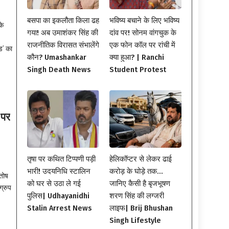
बसपा का इकलौता किला ढह
भविष्य बचाने के लिए भविष्य
के
गया! अब उमाशंकर सिंह की
दांव पर! सोनम वांगचुक के
राजनीतिक विरासत संभालेंगे
एक फोन कॉल पर रांची में
ड’ का
कौन? Umashankar
क्या हुआ? | Ranchi
Singh Death News
Student Protest
 पर
तृषा पर कथित टिप्पणी पड़ी
हेलिकॉप्टर से लेकर ढाई
भारी! उदयनिधि स्टालिन
करोड़ के घोड़े तक…
ंतोष
को घर से उठा ले गई
जानिए कैसी है बृजभूषण
ग्रुप
पुलिस| Udhayanidhi
शरण सिंह की लग्जरी
Stalin Arrest News
लाइफ| Brij Bhushan
Singh Lifestyle