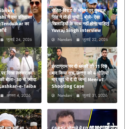
aibhav
रोहित-विराट के भविष्य पर युवराज
i ने रचा इतिहास!
सिंह ने तोड़ी चुप्पी… बोले- ऐसा
n Tendulkar का
खिलाड़ियों के साथ नहीं होना चाहिए|
कॉर्ड
Yuvraj Singh interview
जुलाई 24, 2026
Nandani
जुलाई 22, 2026
इंस्टाग्राम पर दी धमकी को 11 दिन
े पर दिखा लश्कर का
बाद किया सच, छात्रा को 4 गोलियां
ी बोला- 30 से ज्यादा
मार खुद भी दे दी जान| Meerut
ए| Lashkar-e-Taiba
Shooting Case
अगस्त 4, 2026
Nandani
जुलाई 31, 2026
 नहीं पता नहीं था…
CGPSC घोटाले में ED की एंट्री, पूर्व