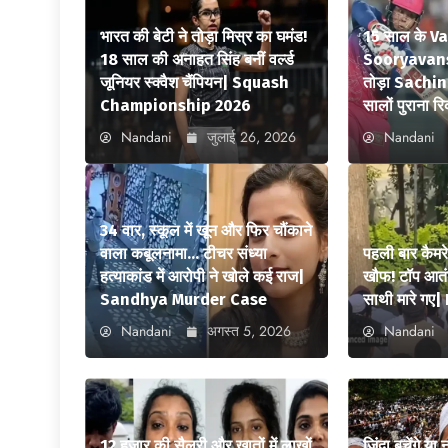
भारत की बेटी ने तोड़ा मिस्र का घमंड!
15 साल के V
18 साल की अनाहत सिंह बनीं वर्ल्ड
Sooryavansh
जूनियर स्क्वैश चैंपियन| Squash
तोड़ा Sachi
Championship 2026
सालों पुराना रि
Nandani
जुलाई 26, 2026
Nandani
34 वार, स्कूल में खून और फिर चौंकाने
वाला कबूलनामा… टीचर संध्या
पहली बार कैमर
हत्याकांड में आरोपी ने खोले कई राज|
खौफ! टॉप आतंक
Sandhya Murder Case
साथी मारे ग
Nandani
अगस्त 5, 2026
Nandani
12 हजार की सैलरी और खातों में लाखों
जिंदा बचेंगे या