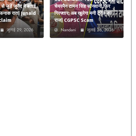
े जुड़े जुनैद ने बताई
चेयरमैन टामन सिंह सोनवानी फिर
ौफनाक रात| Junaid
गिरफ्तार; अब खुलेगा मनी ट्रेल का
claim
राज| CGPSC Scam
जुलाई 29, 2026
Nandani
जुलाई 26, 2026