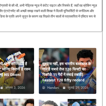
ाफी से की थी, अभी नेड्रिक न्यूज़ में कंटेंट राइटर और रिसर्चर हैं, जहाँ वह ब्रेकिंग न्यूज़
 एंटरटेनमेंट की अच्छी समझ रखने वाली शिखा ने दिल्ली यूनिवर्सिटी से जर्नलिज़्म और
िया के प्रति अपने जुनून के कारण वह पिछले तीन सालों से पत्रकारिता में एक्टिव रूप से
 भी धोनी को मिलती है
युवराज नहीं, इस भारतीय बल्लेबाज के
? जानिए कितनी है रकम
नाम है सबसे तेज T20 फिफ्टी का
ियम| MS Dhoni
रिकॉर्ड! 11 गेंदों में मचाई तबाही|
Fastest T20 fifty record
अगस्त 3, 2026
Nandani
जुलाई 29, 2026