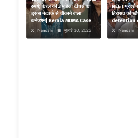
रुपये; केरल की 3 महिला टीचर्स का
NEET प्रदर्शन स
ड्रग्स नेटवर्क से चौंकाने वाला
हिरासत की ख
कनेक्शन| Kerala MDMA Case
detention 
Nandani
जुलाई 30, 2026
Nandani