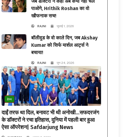
जब डॉक्टरों ने कहा अब कभी नहीं चल
पाओगे, Hrithik Roshan का वो
खौफनाक सच!
RAJNI
जुलाई 1, 2026
बॉलीवुड के वो काले दिन, जब Akshay
Kumar को सिर्फ मार्शल आर्ट्स ने
बचाया!
RAJNI
जून 24, 2026
हेल्थ
दाईं तरफ था दिल, बनावट भी थी अनोखी…सफदरजंग
के डॉक्टरों ने रचा इतिहास, दुनिया में पहली बार हुआ
ऐसा ऑपरेशन| Safdarjung News