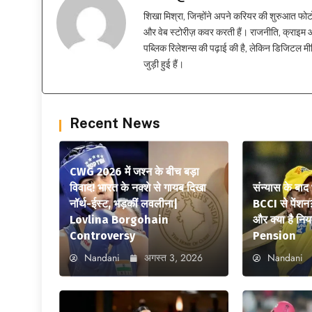
शिखा मिश्रा, जिन्होंने अपने करियर की शुरुआत फोटोग्र
और वेब स्टोरीज़ कवर करती हैं। राजनीति, क्राइम और
पब्लिक रिलेशन्स की पढ़ाई की है, लेकिन डिजिटल मीड
जुड़ी हुई हैं।
Recent News
CWG 2026 में जश्न के बीच बड़ा
विवाद! भारत के नक्शे से गायब दिखा
संन्यास के बाद
नॉर्थ-ईस्ट, भड़कीं लवलीना|
BCCI से पेंशन
Lovlina Borgohain
और क्या है न
Controversy
Pension
Nandani
अगस्त 3, 2026
Nandani