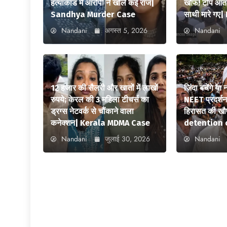
हत्याकांड में आरोपी ने खोले कई राज|
खौफ! टॉप आतंक
Sandhya Murder Case
साथी मारे ग
Nandani
अगस्त 5, 2026
Nandani
12 हजार की सैलरी और खातों में लाखों
जिंदा बचेंगे या
रुपये; केरल की 3 महिला टीचर्स का
NEET प्रदर्शन स
ड्रग्स नेटवर्क से चौंकाने वाला
हिरासत की ख
कनेक्शन| Kerala MDMA Case
detention 
Nandani
जुलाई 30, 2026
Nandani