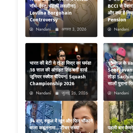
नॉर्थ-ईस्ट, भड़कीं लवलीना|
BCCI से पेंशन
Lovlina Borgohain
और क्या है न
Controversy
Pension
Nandani
अगस्त 3, 2026
Nandani
भारत की बेटी ने तोड़ा मिस्र का घमंड!
15 साल के V
18 साल की अनाहत सिंह बनीं वर्ल्ड
Sooryavansh
जूनियर स्क्वैश चैंपियन| Squash
तोड़ा Sachi
Championship 2026
सालों पुराना रि
Nandani
जुलाई 26, 2026
Nandani
34 वार, स्कूल में खून और फिर चौंकाने
वाला कबूलनामा… टीचर संध्या
पहली बार कैमर