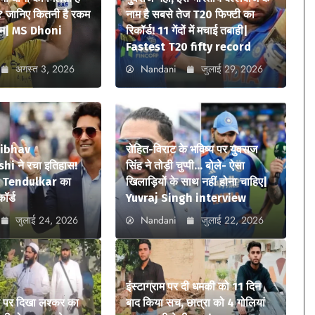
? जानिए कितनी है रकम
नाम है सबसे तेज T20 फिफ्टी का
ियम| MS Dhoni
रिकॉर्ड! 11 गेंदों में मचाई तबाही|
Fastest T20 fifty record
अगस्त 3, 2026
Nandani
जुलाई 29, 2026
aibhav
रोहित-विराट के भविष्य पर युवराज
i ने रचा इतिहास!
सिंह ने तोड़ी चुप्पी… बोले- ऐसा
n Tendulkar का
खिलाड़ियों के साथ नहीं होना चाहिए|
कॉर्ड
Yuvraj Singh interview
जुलाई 24, 2026
Nandani
जुलाई 22, 2026
इंस्टाग्राम पर दी धमकी को 11 दिन
े पर दिखा लश्कर का
बाद किया सच, छात्रा को 4 गोलियां