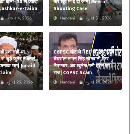
ी बोला- 30 से ज्यादा
मार खुद भी दे दी जान| Meerut
ए| Lashkar-e-Taiba
Shooting Case
अगस्त 4, 2026
Nandani
जुलाई 31, 2026
 नहीं पता नहीं था…
CGPSC घोटाले में ED की एंट्री, पूर्व
े जुड़े जुनैद ने बताई
चेयरमैन टामन सिंह सोनवानी फिर
ौफनाक रात| Junaid
गिरफ्तार; अब खुलेगा मनी ट्रेल का
claim
राज| CGPSC Scam
जुलाई 29, 2026
Nandani
जुलाई 26, 2026