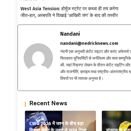
West Asia Tension: होर्मुज स्ट्रेट पर कब्जा ही तय करेगा
जीत-हार, अरबपति ने दिखाई ‘आखिरी जंग’ के बाद की तस्वीर
Nandani
nandani@nedricknews.com
नंदनी एक अनुभवी कंटेंट राइटर और करंट अफेयर्स जर्नलिस
चितकारा यूनिवर्सिटी से जर्नलिज़्म और मास कम्युनिकेश
की, जहां स्क्रिप्ट लेखन के दौरान कंटेंट राइटिंग और स
और राजनीति, क्राइम तथा राष्ट्रीय-अंतरराष्ट्रीय
विषयों पर भी व्यापक अनुभव है।
Recent News
CWG 2026 में जश्न के बीच बड़ा
विवाद! भारत के नक्शे से गायब दिखा
संन्यास के बाद