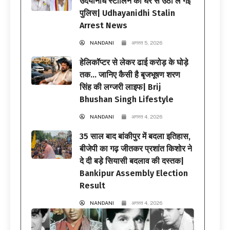
उदयनिधि स्टालिन को घर से उठा ले गई
पुलिस| Udhayanidhi Stalin
Arrest News
NANDANI
अगस्त 5, 2026
हेलिकॉप्टर से लेकर ढाई करोड़ के घोड़े
तक… जानिए कैसी है बृजभूषण शरण
सिंह की लग्जरी लाइफ| Brij
Bhushan Singh Lifestyle
NANDANI
अगस्त 4, 2026
35 साल बाद बांकीपुर में बदला इतिहास,
बीजेपी का गढ़ जीतकर प्रशांत किशोर ने
दे दी बड़े सियासी बदलाव की दस्तक|
Bankipur Assembly Election
Result
NANDANI
अगस्त 4, 2026