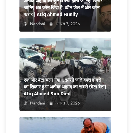
अतीक अहमद का कुनबा क्यों होता जा रहा खत्म?
जानिए अब कौन जिंदा है, कौन जेल में और कौन
फरार | Atiq Ahmed Family
Nandani
अगस्त 7, 2026
एक और बेटा चला गया… झांसी जाते वक्त हादसे
का शिकार हुआ अतीक अहमद का सबसे छोटा बेटा|
Atiq Ahmed Son Died
Nandani
अगस्त 7, 2026