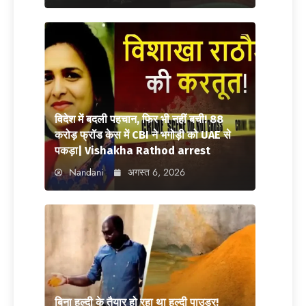
विदेश में बदली पहचान, फिर भी नहीं बची! 88
करोड़ फ्रॉड केस में CBI ने भगोड़ी को UAE से
पकड़ा| Vishakha Rathod arrest
Nandani
अगस्त 6, 2026
बिना हल्दी के तैयार हो रहा था हल्दी पाउडर!