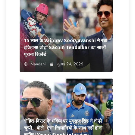
15 साल के Vaibhav Sooryavanshi ने रचा
इतिहास! तोड़ा Sachin Tendulkar का सालों
पुराना रिकॉर्ड
Nandani
जुलाई 24, 2026
रोहित-विराट के भविष्य पर युवराज सिंह ने तोड़ी
चुप्पी… बोले- ऐसा खिलाड़ियों के साथ नहीं होना
चाहिए| Yuvraj Singh interview