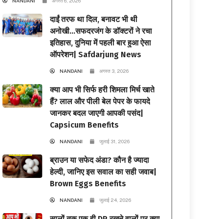
NANDANI
अगस्त 6, 2026
दाईं तरफ था दिल, बनावट भी थी
अनोखी…सफदरजंग के डॉक्टरों ने रचा
इतिहास, दुनिया में पहली बार हुआ ऐसा
ऑपरेशन| Safdarjung News
NANDANI
अगस्त 3, 2026
क्या आप भी सिर्फ हरी शिमला मिर्च खाते
हैं? लाल और पीली बेल पेपर के फायदे
जानकर बदल जाएगी आपकी पसंद|
Capsicum Benefits
NANDANI
जुलाई 31, 2026
ब्राउन या सफेद अंडा? कौन है ज्यादा
हेल्दी, जानिए इस सवाल का सही जवाब|
Brown Eggs Benefits
NANDANI
जुलाई 24, 2026
सालों तक एक ही DP रखने वालों पर क्या