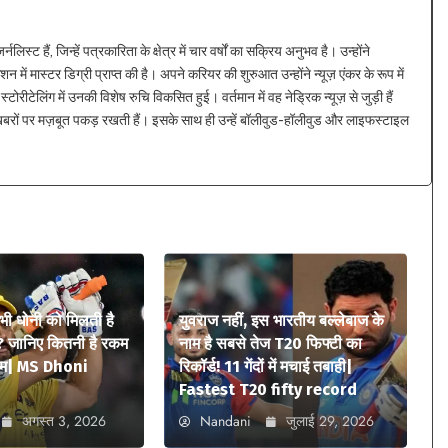
्ट हैं, जिन्हें पत्रकारिता के क्षेत्र में चार वर्षों का सक्रिय अनुभव है। उन्होंने
न में मास्टर डिग्री प्राप्त की है। अपने करियर की शुरुआत उन्होंने न्यूज़ एंकर के रूप में
्टोरीटेलिंग में उनकी विशेष रुचि विकसित हुई। वर्तमान में वह नेड्रिक न्यूज़ से जुड़ी हैं
 खबरों पर मज़बूत पकड़ रखती हैं। इसके साथ ही उन्हें बॉलीवुड-हॉलीवुड और लाइफस्टाइल
 भी धोनी को मिलती है
युवराज नहीं, इस भारतीय बल्लेबाज के
? जानिए कितनी है रकम
नाम है सबसे तेज T20 फिफ्टी का
ियम| MS Dhoni
रिकॉर्ड! 11 गेंदों में मचाई तबाही|
Fastest T20 fifty record
अगस्त 3, 2026
Nandani
जुलाई 29, 2026