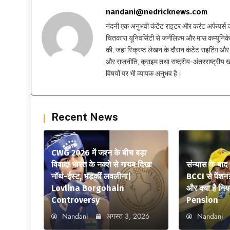
nandani@nedricknews.com
नंदनी एक अनुभवी कंटेंट राइटर और करंट अफेयर्स जर्नलिस
चितकारा यूनिवर्सिटी से जर्नलिज़्म और मास कम्युनिकेश
की, जहां स्क्रिप्ट लेखन के दौरान कंटेंट राइटिंग और स
और राजनीति, क्राइम तथा राष्ट्रीय-अंतरराष्ट्रीय
विषयों पर भी व्यापक अनुभव है।
Recent News
CWG 2026 में जश्न के बीच बड़ा
विवाद! भारत के नक्शे से गायब दिखा
संन्यास के बाद
नॉर्थ-ईस्ट, भड़कीं लवलीना|
BCCI से पेंशन
Lovlina Borgohain
और क्या है न
Controversy
Pension
Nandani
अगस्त 3, 2026
Nandani