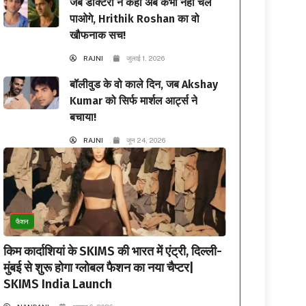
जब डॉक्टरों ने कहा अब कभी नहीं चल
पाओगे, Hrithik Roshan का वो
खौफनाक सच!
RAJNI
जुलाई 1, 2026
बॉलीवुड के वो काले दिन, जब Akshay
Kumar को सिर्फ मार्शल आर्ट्स ने
बचाया!
RAJNI
जून 24, 2026
फैशन
किम कार्दाशियां के SKIMS की भारत में एंट्री, दिल्ली-
मुंबई से शुरू होगा ग्लोबल फैशन का नया चैप्टर|
SKIMS India Launch