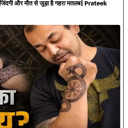
 जिंदगी और मौत से जुड़ा है गहरा मतलब| Prateek