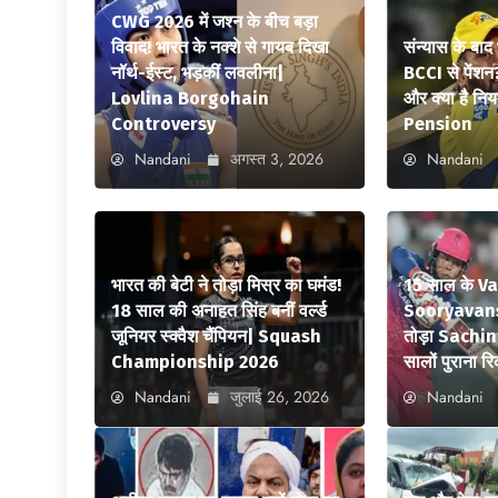
CWG 2026 में जश्न के बीच बड़ा
विवाद! भारत के नक्शे से गायब दिखा
संन्यास के बाद
नॉर्थ-ईस्ट, भड़कीं लवलीना|
BCCI से पेंशन
Lovlina Borgohain
और क्या है न
Controversy
Pension
Nandani
अगस्त 3, 2026
Nandani
भारत की बेटी ने तोड़ा मिस्र का घमंड!
15 साल के V
18 साल की अनाहत सिंह बनीं वर्ल्ड
Sooryavansh
जूनियर स्क्वैश चैंपियन| Squash
तोड़ा Sachi
Championship 2026
सालों पुराना रि
Nandani
जुलाई 26, 2026
Nandani