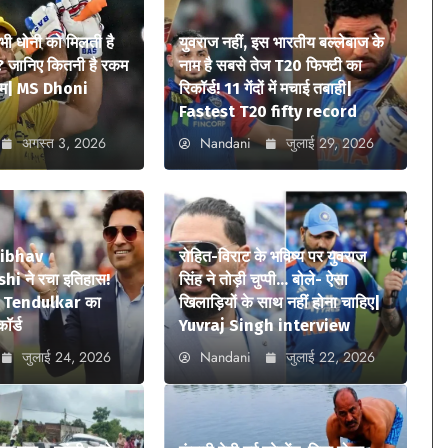
 भी धोनी को मिलती है
युवराज नहीं, इस भारतीय बल्लेबाज के
? जानिए कितनी है रकम
नाम है सबसे तेज T20 फिफ्टी का
ियम| MS Dhoni
रिकॉर्ड! 11 गेंदों में मचाई तबाही|
Fastest T20 fifty record
अगस्त 3, 2026
Nandani
जुलाई 29, 2026
aibhav
रोहित-विराट के भविष्य पर युवराज
i ने रचा इतिहास!
सिंह ने तोड़ी चुप्पी… बोले- ऐसा
n Tendulkar का
खिलाड़ियों के साथ नहीं होना चाहिए|
कॉर्ड
Yuvraj Singh interview
जुलाई 24, 2026
Nandani
जुलाई 22, 2026