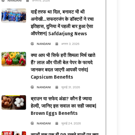
NANDANI
अगस्त 6, 2026
दाईं तरफ था दिल, बनावट भी थी
अनोखी…सफदरजंग के डॉक्टरों ने रचा
इतिहास, दुनिया में पहली बार हुआ ऐसा
ऑपरेशन| Safdarjung News
NANDANI
अगस्त 3, 2026
क्या आप भी सिर्फ हरी शिमला मिर्च खाते
हैं? लाल और पीली बेल पेपर के फायदे
जानकर बदल जाएगी आपकी पसंद|
Capsicum Benefits
NANDANI
जुलाई 31, 2026
ब्राउन या सफेद अंडा? कौन है ज्यादा
हेल्दी, जानिए इस सवाल का सही जवाब|
Brown Eggs Benefits
NANDANI
जुलाई 24, 2026
सालों तक एक ही DP रखने वालों पर क्या