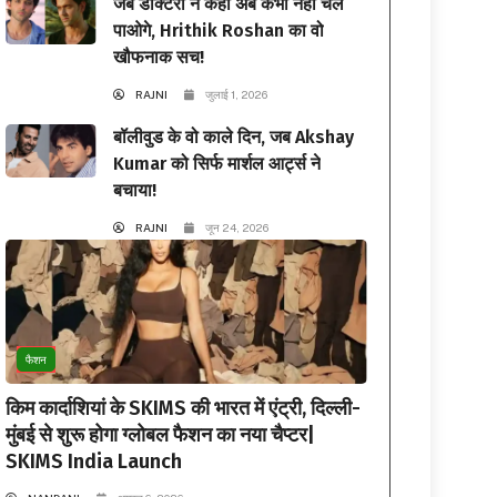
जब डॉक्टरों ने कहा अब कभी नहीं चल
पाओगे, Hrithik Roshan का वो
खौफनाक सच!
RAJNI
जुलाई 1, 2026
बॉलीवुड के वो काले दिन, जब Akshay
Kumar को सिर्फ मार्शल आर्ट्स ने
बचाया!
RAJNI
जून 24, 2026
फैशन
किम कार्दाशियां के SKIMS की भारत में एंट्री, दिल्ली-
मुंबई से शुरू होगा ग्लोबल फैशन का नया चैप्टर|
SKIMS India Launch