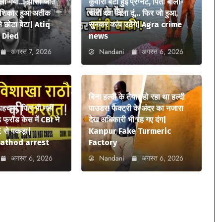
ला गया… झांसी जाते
कुंवारी बेटी हुई प्रेग्नेंट, पिता बोला-
ा शिकार हुआ अतीक
चलो दवा दिला दूं… फिर जो हुआ,
 छोटा बेटा| Atiq
सुनकर कांप उठेंगे| Agra crime
 Died
news
अगस्त 7, 2026
Nandani
अगस्त 6, 2026
बिना हल्दी के तैयार हो रहा था हल्दी
 पहचान, फिर भी नहीं
पाउडर! फैक्ट्री के अंदर का नजारा
फ्रॉड केस में CBI ने
देख अधिकारी भी रह गए दंग|
 से पकड़ा|
Kanpur Fake Turmeric
athod arrest
Factory
अगस्त 6, 2026
Nandani
अगस्त 6, 2026