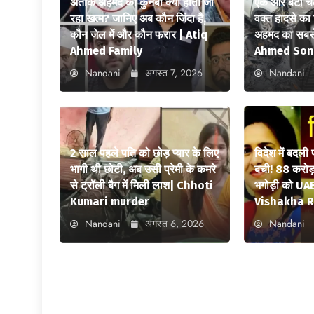
अतीक अहमद का कुनबा क्यों होता जा
एक और बेटा च
रहा खत्म? जानिए अब कौन जिंदा है,
वक्त हादसे क
कौन जेल में और कौन फरार | Atiq
अहमद का सबसे
Ahmed Family
Ahmed Son
Nandani
अगस्त 7, 2026
Nandani
2 साल पहले पति को छोड़ प्यार के लिए
विदेश में बदली
भागी थी छोटी, अब उसी प्रेमी के कमरे
बची! 88 करोड़ 
से ट्रॉली बैग में मिली लाश| Chhoti
भगोड़ी को UAE
Kumari murder
Vishakha R
Nandani
अगस्त 6, 2026
Nandani