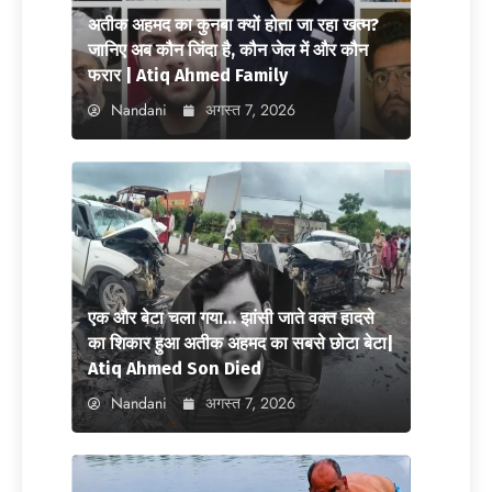
अतीक अहमद का कुनबा क्यों होता जा रहा खत्म?
जानिए अब कौन जिंदा है, कौन जेल में और कौन
फरार | Atiq Ahmed Family
Nandani
अगस्त 7, 2026
एक और बेटा चला गया… झांसी जाते वक्त हादसे
का शिकार हुआ अतीक अहमद का सबसे छोटा बेटा|
Atiq Ahmed Son Died
Nandani
अगस्त 7, 2026