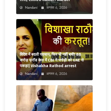
Nandani
अगस्त 6, 2026
विदेश में बदली पहचान, फिर भी नहीं बची! 88
करोड़ फ्रॉड केस में CBI ने भगोड़ी को UAE से
पकड़ा| Vishakha Rathod arrest
Nandani
अगस्त 6, 2026