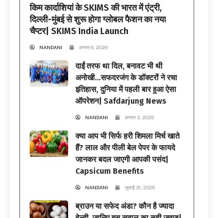
किम कार्दाशियां के SKIMS की भारत में एंट्री,
दिल्ली-मुंबई से शुरू होगा ग्लोबल फैशन का नया
चैप्टर| SKIMS India Launch
NANDANI
अगस्त 6, 2026
दाईं तरफ था दिल, बनावट भी थी
अनोखी…सफदरजंग के डॉक्टरों ने रचा
इतिहास, दुनिया में पहली बार हुआ ऐसा
ऑपरेशन| Safdarjung News
NANDANI
अगस्त 3, 2026
क्या आप भी सिर्फ हरी शिमला मिर्च खाते
हैं? लाल और पीली बेल पेपर के फायदे
जानकर बदल जाएगी आपकी पसंद|
Capsicum Benefits
NANDANI
जुलाई 31, 2026
ब्राउन या सफेद अंडा? कौन है ज्यादा
हेल्दी, जानिए इस सवाल का सही जवाब|