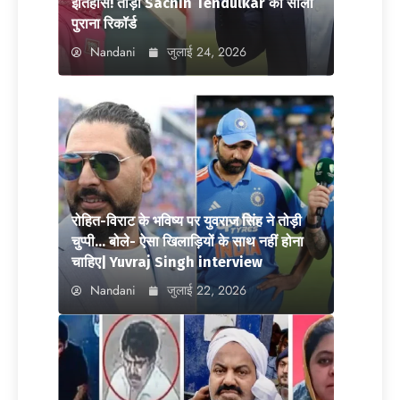
इतिहास! तोड़ा Sachin Tendulkar का सालों
पुराना रिकॉर्ड
Nandani
जुलाई 24, 2026
रोहित-विराट के भविष्य पर युवराज सिंह ने तोड़ी
चुप्पी… बोले- ऐसा खिलाड़ियों के साथ नहीं होना
चाहिए| Yuvraj Singh interview
Nandani
जुलाई 22, 2026