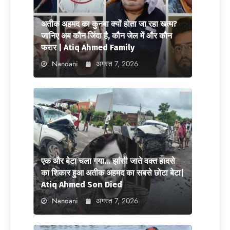
अतीक अहमद का कुनबा क्यों होता जा रहा खत्म?
जानिए अब कौन जिंदा है, कौन जेल में और कौन
फरार | Atiq Ahmed Family
Nandani
अगस्त 7, 2026
एक और बेटा चला गया… झांसी जाते वक्त हादसे
का शिकार हुआ अतीक अहमद का सबसे छोटा बेटा|
Atiq Ahmed Son Died
Nandani
अगस्त 7, 2026