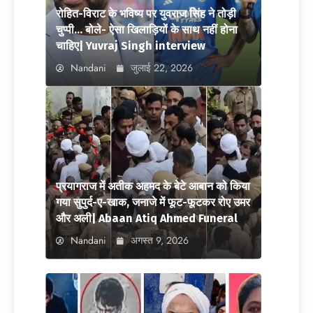
रोहित-विराट के भविष्य पर युवराज सिंह ने तोड़ी
चुप्पी… बोले- ऐसा खिलाड़ियों के साथ नहीं होना
चाहिए| Yuvraj Singh interview
Nandani
जुलाई 22, 2026
प्रयागराज में अतीक अहमद के बेटे आबान को किया
गया सुपुर्द-ए-खाक, जनाजे में फूट-फूटकर रोए उमर
और अली| Abaan Atiq Ahmed Funeral
Nandani
अगस्त 9, 2026