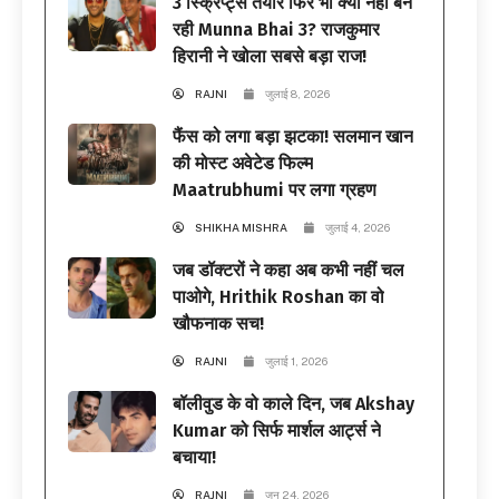
3 स्क्रिप्ट्स तैयार फिर भी क्यों नहीं बन
रही Munna Bhai 3? राजकुमार
हिरानी ने खोला सबसे बड़ा राज!
RAJNI
जुलाई 8, 2026
फैंस को लगा बड़ा झटका! सलमान खान
की मोस्ट अवेटेड फिल्म
Maatrubhumi पर लगा ग्रहण
SHIKHA MISHRA
जुलाई 4, 2026
जब डॉक्टरों ने कहा अब कभी नहीं चल
पाओगे, Hrithik Roshan का वो
खौफनाक सच!
RAJNI
जुलाई 1, 2026
बॉलीवुड के वो काले दिन, जब Akshay
Kumar को सिर्फ मार्शल आर्ट्स ने
बचाया!
RAJNI
जून 24, 2026