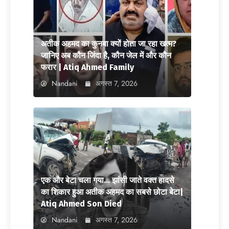
अतीक अहमद का कुनबा क्यों होता जा रहा खत्म?
जानिए अब कौन जिंदा है, कौन जेल में और कौन
फरार | Atiq Ahmed Family
Nandani
अगस्त 7, 2026
एक और बेटा चला गया… झांसी जाते वक्त हादसे
का शिकार हुआ अतीक अहमद का सबसे छोटा बेटा|
Atiq Ahmed Son Died
Nandani
अगस्त 7, 2026