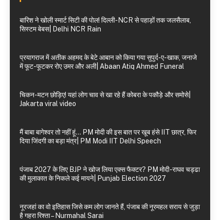
बारिश ने खोली स्मार्ट सिटी की पोल! दिल्ली-NCR से पहाड़ों तक जलसैलाब,
सिस्टम बेबस| Delhi NCR Rain
प्रयागराज में अतीक अहमद के बेटे आबान को किया गया सुपुर्द-ए-खाक, जनाजे
में फूट-फूटकर रोए उमर और अली| Abaan Atiq Ahmed Funeral
चिकन-मटन छोड़िए! यहां लोग चाव से खा रहे हैं कोबरा के पकौड़े और समोसे|
Jakarta viral video
मैं बाबा बागेश्वर तो नहीं हूं… PM मोदी की इस बात पर खूब हंसे IIT छात्र, फिर
दिया जिंदगी का बड़ा मंत्र| PM Modi IIT Delhi Speech
पंजाब 2027 के लिए BJP ने खोज लिया एक्स फैक्टर? PM मोदी-राघव चड्ढा
की मुलाकात के निकले कई मायने| Punjab Election 2027
नूरजहां का वो इतिहास जिसे कम लोग जानते हैं, पंजाब की नूरमहल सराय से जुड़ा
है गहरा रिश्ता – Nurmahal Sarai