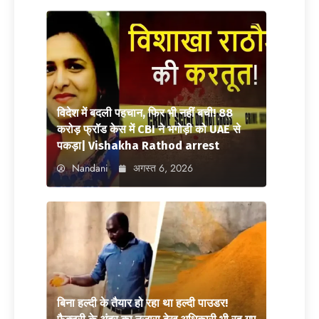
विदेश में बदली पहचान, फिर भी नहीं बची! 88
करोड़ फ्रॉड केस में CBI ने भगोड़ी को UAE से
पकड़ा| Vishakha Rathod arrest
Nandani
अगस्त 6, 2026
बिना हल्दी के तैयार हो रहा था हल्दी पाउडर!