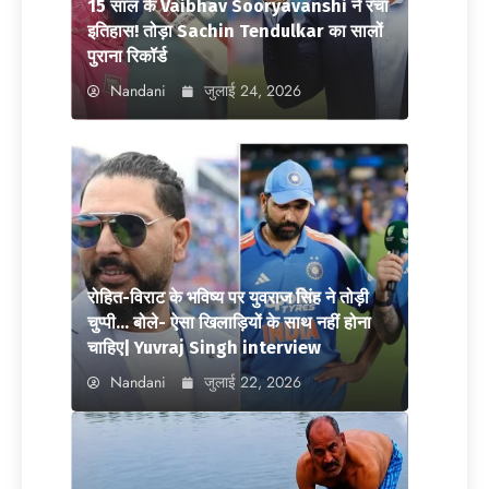
15 साल के Vaibhav Sooryavanshi ने रचा
इतिहास! तोड़ा Sachin Tendulkar का सालों
पुराना रिकॉर्ड
Nandani
जुलाई 24, 2026
रोहित-विराट के भविष्य पर युवराज सिंह ने तोड़ी
चुप्पी… बोले- ऐसा खिलाड़ियों के साथ नहीं होना
चाहिए| Yuvraj Singh interview
Nandani
जुलाई 22, 2026