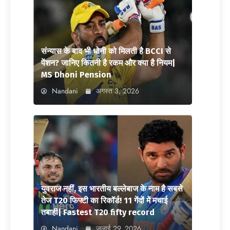
संन्यास के बाद भी धोनी को मिलती है BCCI से
पेंशन? जानिए कितनी है रकम और क्या है नियम|
MS Dhoni Pension
Nandani
अगस्त 3, 2026
युवराज नहीं, इस भारतीय बल्लेबाज के नाम है सबसे
तेज T20 फिफ्टी का रिकॉर्ड! 11 गेंदों में मचाई
तबाही| Fastest T20 fifty record
Nandani
जुलाई 29, 2026