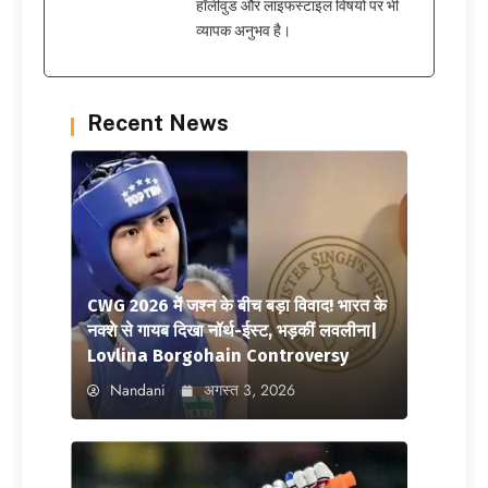
हॉलीवुड और लाइफस्टाइल विषयों पर भी
व्यापक अनुभव है।
Recent News
CWG 2026 में जश्न के बीच बड़ा विवाद! भारत के
नक्शे से गायब दिखा नॉर्थ-ईस्ट, भड़कीं लवलीना|
Lovlina Borgohain Controversy
Nandani
अगस्त 3, 2026