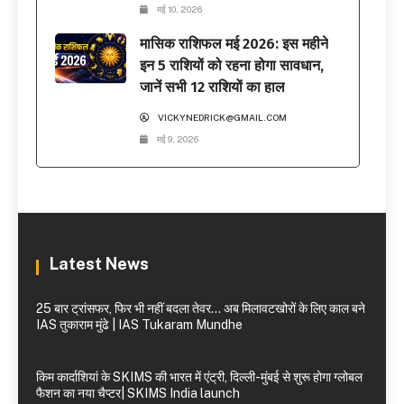
मई 10, 2026
मासिक राशिफल मई 2026: इस महीने
इन 5 राशियों को रहना होगा सावधान,
जानें सभी 12 राशियों का हाल
VICKYNEDRICK@GMAIL.COM
मई 9, 2026
Latest News
25 बार ट्रांसफर, फिर भी नहीं बदला तेवर… अब मिलावटखोरों के लिए काल बने
IAS तुकाराम मुंढे | IAS Tukaram Mundhe
किम कार्दाशियां के SKIMS की भारत में एंट्री, दिल्ली-मुंबई से शुरू होगा ग्लोबल
फैशन का नया चैप्टर| SKIMS India launch