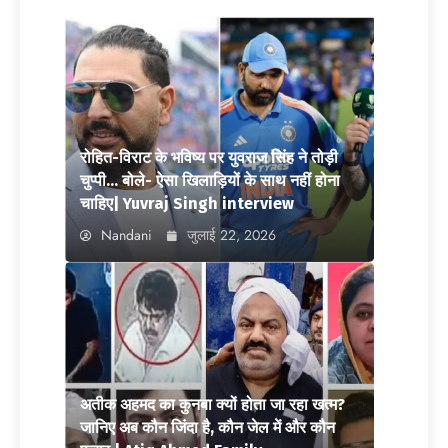
रोहित-विराट के भविष्य पर युवराज सिंह ने तोड़ी
चुप्पी… बोले- ऐसा खिलाड़ियों के साथ नहीं होना
चाहिए| Yuvraj Singh interview
Nandani
जुलाई 22, 2026
अतीक अहमद का कुनबा क्यों होता जा रहा खत्म?
जानिए अब कौन जिंदा है, कौन जेल में और कौन