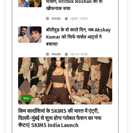
पाओगे, Hrithik Roshan का वो
खौफनाक सच!
RAJNI
जुलाई 1, 2026
बॉलीवुड के वो काले दिन, जब Akshay
Kumar को सिर्फ मार्शल आर्ट्स ने
बचाया!
RAJNI
जून 24, 2026
फैशन
किम कार्दाशियां के SKIMS की भारत में एंट्री,
दिल्ली-मुंबई से शुरू होगा ग्लोबल फैशन का नया
चैप्टर| SKIMS India Launch