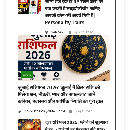
सालों तक एक ही DP रखने वालों पर
क्या कहती है साइकोलॉजी? जानिए
आपकी कौन-सी आदतें छिपी हैं|
Personality Traits
NANDANI
जुलाई 20, 2026
राशिफल
जुलाई राशिफल 2026: जुलाई में किस राशि को
मिलेगा धन, नौकरी, प्यार और सफलता? जानें
करियर, स्वास्थ्य और आर्थिक स्थिति का पूरा हाल
VICKYNEDRICK@GMAIL.COM
जुलाई 2, 2026
जून राशिफल 2026: महीने की शुरुआत
में इन 5 राशियों पर मेहरबान होंगे ग्रह-