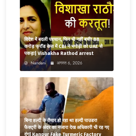
विदेश में बदली पहचान, फिर भी नहीं बची! 88
करोड़ फ्रॉड केस में CBI ने भगोड़ी को UAE से
पकड़ा| Vishakha Rathod arrest
Nandani
अगस्त 6, 2026
बिना हल्दी के तैयार हो रहा था हल्दी पाउडर!
फैक्ट्री के अंदर का नजारा देख अधिकारी भी रह गए
दंग| Kanpur Fake Turmeric Factory