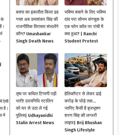
बसपा का इकलौता किला ढह
भविष्य बचाने के लिए भविष्य
गया! अब उमाशंकर सिंह की
दांव पर! सोनम वांगचुक के
 के
है।
राजनीतिक विरासत संभालेंगे
एक फोन कॉल पर रांची में
ed
कौन? Umashankar
क्या हुआ? | Ranchi
.
Singh Death News
Student Protest
े
तृषा पर कथित टिप्पणी पड़ी
हेलिकॉप्टर से लेकर ढाई
भारी! उदयनिधि स्टालिन
करोड़ के घोड़े तक…
ें ऐसी
को घर से उठा ले गई
जानिए कैसी है बृजभूषण
या है।
 में
पुलिस| Udhayanidhi
शरण सिंह की लग्जरी
Stalin Arrest News
लाइफ| Brij Bhushan
Singh Lifestyle