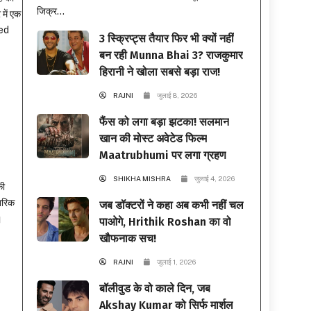
जिक्र...
 में एक
ced
3 स्क्रिप्ट्स तैयार फिर भी क्यों नहीं
बन रही Munna Bhai 3? राजकुमार
हिरानी ने खोला सबसे बड़ा राज!
RAJNI
जुलाई 8, 2026
फैंस को लगा बड़ा झटका! सलमान
खान की मोस्ट अवेटेड फिल्म
Maatrubhumi पर लगा ग्रहण
SHIKHA MISHRA
जुलाई 4, 2026
की
ारिक
जब डॉक्टरों ने कहा अब कभी नहीं चल
।
पाओगे, Hrithik Roshan का वो
खौफनाक सच!
RAJNI
जुलाई 1, 2026
बॉलीवुड के वो काले दिन, जब
Akshay Kumar को सिर्फ मार्शल