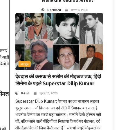
Vishakha Rathod Arrest
NANDANI
अगस्त 6, 2026
टनाएं
मने आती
लों में
बॉलीवुड
देवदास की कसक से सलीम की मोहब्बत तक, हिंदी
सिनेमा के पहले Superstar Dilip Kumar
कीमत
RAJNI
जुलाई 15, 2026
Superstar Dilip Kumar: पेशावर का एक साधारण लड़का
यूसुफ खान… जो विभाजन का दर्द सीने में छिपाकर बन जाता है
भारतीय सिनेमा का सबसे बड़ा शहंशाह। उन्होंने सिर्फ एक्टिंग नहीं
की, बल्कि आने वाली पीढ़ियों को सिखाया कि पर्दे पर मोहब्बत, दर्द
और देशभक्ति को जिया कैसे जाता है। जब भी अधूरी मोहब्बत का
े की