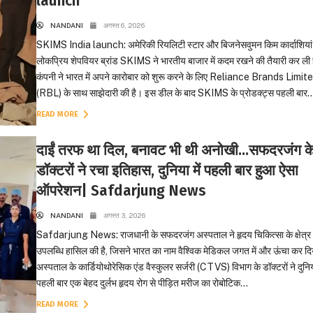
launch
NANDANI
अगस्त 6, 2026
SKIMS India launch: अमेरिकी रियलिटी स्टार और बिजनेसवुमन किम कार्दाशियां
लोकप्रिय शेपवियर ब्रांड SKIMS ने भारतीय बाजार में कदम रखने की तैयारी कर ली 
कंपनी ने भारत में अपने कारोबार को शुरू करने के लिए Reliance Brands Limit
(RBL) के साथ साझेदारी की है। इस डील के बाद SKIMS के प्रोडक्ट्स पहली बार..
READ MORE
दाईं तरफ था दिल, बनावट भी थी अनोखी…सफदरजंग क
डॉक्टरों ने रचा इतिहास, दुनिया में पहली बार हुआ ऐसा
ऑपरेशन| Safdarjung News
NANDANI
अगस्त 3, 2026
Safdarjung News: राजधानी के सफदरजंग अस्पताल ने हृदय चिकित्सा के क्षेत्र म
उपलब्धि हासिल की है, जिसने भारत का नाम वैश्विक मेडिकल जगत में और ऊंचा कर दि
अस्पताल के कार्डियोथोरेसिक एंड वैस्कुलर सर्जरी (CTVS) विभाग के डॉक्टरों ने दुनिया
पहली बार एक बेहद दुर्लभ हृदय रोग से पीड़ित मरीज का रोबोटिक...
READ MORE