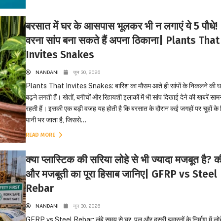
बरसात में घर के आसपास भूलकर भी न लगाएं ये 5 पौधे!
वरना सांप बना सकते हैं अपना ठिकाना| Plants That
Invites Snakes
NANDANI
जून 30, 2026
Plants That Invites Snakes: बारिश का मौसम आते ही सांपों के निकलने की घ
बढ़ने लगती हैं। खेतों, बगीचों और रिहायशी इलाकों में भी सांप दिखाई देने की खबरें सा
रहती हैं। इसकी एक बड़ी वजह यह होती है कि बरसात के दौरान कई जगहों पर चूहों के बि
पानी भर जाता है, जिससे...
READ MORE
क्या प्लास्टिक की सरिया लोहे से भी ज्यादा मजबूत है? 
और मजबूती का पूरा हिसाब जानिए| GFRP vs Steel
Rebar
NANDANI
जून 30, 2026
GFRP vs Steel Rebar: लंबे समय से घर, पुल और दूसरी इमारतों के निर्माण में लोह