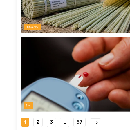
लाइफस्टाइल
हेल्थ
1
2
3
…
57