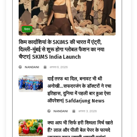
फैशन
किम कार्दाशियां के SKIMS की भारत में एंट्री,
दिल्ली-मुंबई से शुरू होगा ग्लोबल फैशन का नया
चैप्टर| SKIMS India Launch
NANDANI
अगस्त 6, 2026
दाईं तरफ था दिल, बनावट भी थी
अनोखी…सफदरजंग के डॉक्टरों ने रचा
इतिहास, दुनिया में पहली बार हुआ ऐसा
ऑपरेशन| Safdarjung News
NANDANI
अगस्त 3, 2026
क्या आप भी सिर्फ हरी शिमला मिर्च खाते
हैं? लाल और पीली बेल पेपर के फायदे