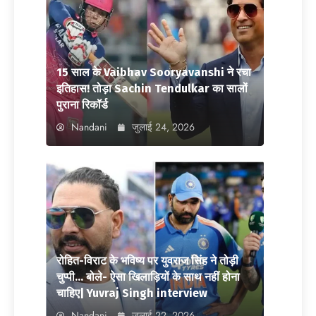
15 साल के Vaibhav Sooryavanshi ने रचा
इतिहास! तोड़ा Sachin Tendulkar का सालों
पुराना रिकॉर्ड
Nandani
जुलाई 24, 2026
रोहित-विराट के भविष्य पर युवराज सिंह ने तोड़ी
चुप्पी… बोले- ऐसा खिलाड़ियों के साथ नहीं होना
चाहिए| Yuvraj Singh interview
Nandani
जुलाई 22, 2026