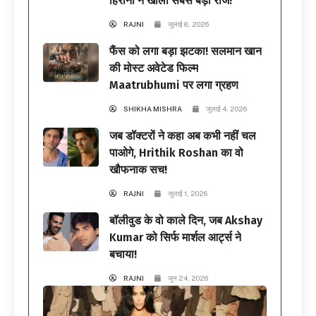
हिरानी ने खोला सबसे बड़ा राज!
RAJNI
जुलाई 8, 2026
फैंस को लगा बड़ा झटका! सलमान खान
की मोस्ट अवेटेड फिल्म
Maatrubhumi पर लगा ग्रहण
SHIKHA MISHRA
जुलाई 4, 2026
जब डॉक्टरों ने कहा अब कभी नहीं चल
पाओगे, Hrithik Roshan का वो
खौफनाक सच!
RAJNI
जुलाई 1, 2026
बॉलीवुड के वो काले दिन, जब Akshay
Kumar को सिर्फ मार्शल आर्ट्स ने
बचाया!
RAJNI
जून 24, 2026