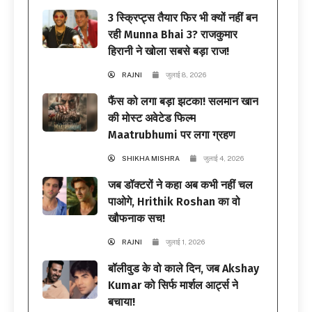
3 स्क्रिप्ट्स तैयार फिर भी क्यों नहीं बन
रही Munna Bhai 3? राजकुमार
हिरानी ने खोला सबसे बड़ा राज!
RAJNI
जुलाई 8, 2026
फैंस को लगा बड़ा झटका! सलमान खान
की मोस्ट अवेटेड फिल्म
Maatrubhumi पर लगा ग्रहण
SHIKHA MISHRA
जुलाई 4, 2026
जब डॉक्टरों ने कहा अब कभी नहीं चल
पाओगे, Hrithik Roshan का वो
खौफनाक सच!
RAJNI
जुलाई 1, 2026
बॉलीवुड के वो काले दिन, जब Akshay
Kumar को सिर्फ मार्शल आर्ट्स ने
बचाया!