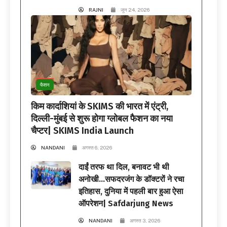
RAJNI
जून 24, 2026
फैशन
किम कार्दाशियां के SKIMS की भारत में एंट्री,
दिल्ली-मुंबई से शुरू होगा ग्लोबल फैशन का नया
चैप्टर| SKIMS India Launch
NANDANI
अगस्त 6, 2026
दाईं तरफ था दिल, बनावट भी थी
अनोखी…सफदरजंग के डॉक्टरों ने रचा
इतिहास, दुनिया में पहली बार हुआ ऐसा
ऑपरेशन| Safdarjung News
NANDANI
अगस्त 3, 2026