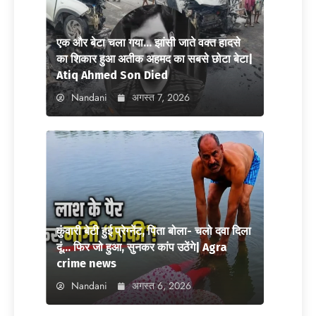
एक और बेटा चला गया… झांसी जाते वक्त हादसे
का शिकार हुआ अतीक अहमद का सबसे छोटा बेटा|
Atiq Ahmed Son Died
Nandani
अगस्त 7, 2026
कुंवारी बेटी हुई प्रेग्नेंट, पिता बोला- चलो दवा दिला
दूं… फिर जो हुआ, सुनकर कांप उठेंगे| Agra
crime news
Nandani
अगस्त 6, 2026