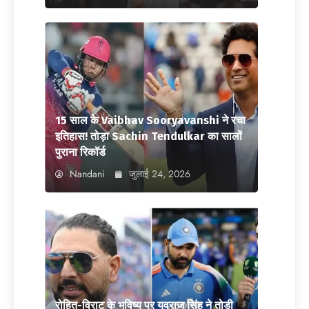
15 साल के Vaibhav Sooryavanshi ने रचा
इतिहास! तोड़ा Sachin Tendulkar का सालों
पुराना रिकॉर्ड
Nandani
जुलाई 24, 2026
रोहित-विराट के भविष्य पर युवराज सिंह ने तोड़ी