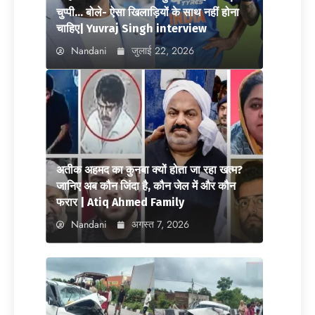
चुप्पी… बोले- ऐसा खिलाड़ियों के साथ नहीं होना
चाहिए| Yuvraj Singh interview
Nandani
जुलाई 22, 2026
अतीक अहमद का कुनबा क्यों होता जा रहा खत्म?
जानिए अब कौन जिंदा है, कौन जेल में और कौन
फरार | Atiq Ahmed Family
Nandani
अगस्त 7, 2026