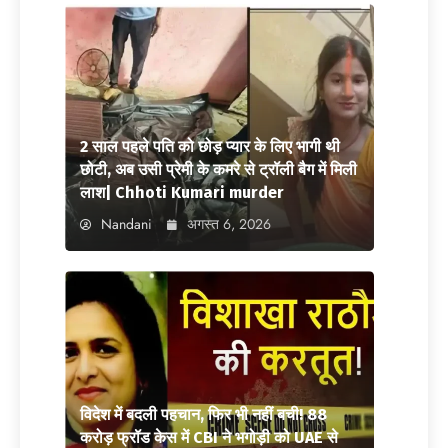
2 साल पहले पति को छोड़ प्यार के लिए भागी थी
छोटी, अब उसी प्रेमी के कमरे से ट्रॉली बैग में मिली
लाश| Chhoti Kumari murder
Nandani
अगस्त 6, 2026
विदेश में बदली पहचान, फिर भी नहीं बची! 88
करोड़ फ्रॉड केस में CBI ने भगोड़ी को UAE से