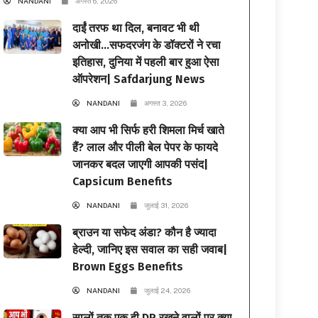
NANDANI
अगस्त 6, 2026
दाईं तरफ था दिल, बनावट भी थी
अनोखी…सफदरजंग के डॉक्टरों ने रचा
इतिहास, दुनिया में पहली बार हुआ ऐसा
ऑपरेशन| Safdarjung News
NANDANI
अगस्त 3, 2026
क्या आप भी सिर्फ हरी शिमला मिर्च खाते
हैं? लाल और पीली बेल पेपर के फायदे
जानकर बदल जाएगी आपकी पसंद|
Capsicum Benefits
NANDANI
जुलाई 31, 2026
ब्राउन या सफेद अंडा? कौन है ज्यादा
हेल्दी, जानिए इस सवाल का सही जवाब|
Brown Eggs Benefits
NANDANI
जुलाई 24, 2026
सालों तक एक ही DP रखने वालों पर क्या