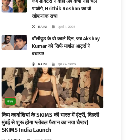
जब डॉक्टरों ने कहा अब कभी नहीं चल
पाओगे, Hrithik Roshan का वो
खौफनाक सच!
RAJNI
जुलाई 1, 2026
बॉलीवुड के वो काले दिन, जब Akshay
Kumar को सिर्फ मार्शल आर्ट्स ने
बचाया!
RAJNI
जून 24, 2026
फैशन
किम कार्दाशियां के SKIMS की भारत में एंट्री, दिल्ली-
मुंबई से शुरू होगा ग्लोबल फैशन का नया चैप्टर|
SKIMS India Launch