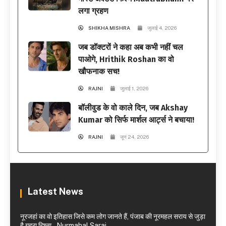
लगा ग्रहण
SHIKHA MISHRA
जुलाई 4, 2026
जब डॉक्टरों ने कहा अब कभी नहीं चल
पाओगे, Hrithik Roshan का वो
खौफनाक सच!
RAJNI
जुलाई 1, 2026
बॉलीवुड के वो काले दिन, जब Akshay
Kumar को सिर्फ मार्शल आर्ट्स ने बचाया!
RAJNI
जून 24, 2026
Latest News
नूरजहां का वो इतिहास जिसे कम लोग जानते हैं, पंजाब की नूरमहल सराय से जुड़ा
है गहरा रिश्ता – Nurmahal Sarai