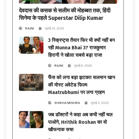
देवदास की कसक से सलीम की मोहब्बत तक, हिंदी
सिनेमा के पहले Superstar Dilip Kumar
RAJNI
जुलाई 15, 2026
3 स्क्रिप्ट्स तैयार फिर भी क्यों नहीं बन
रही Munna Bhai 3? राजकुमार
हिरानी ने खोला सबसे बड़ा राज!
RAJNI
जुलाई 8, 2026
फैंस को लगा बड़ा झटका! सलमान खान
की मोस्ट अवेटेड फिल्म
Maatrubhumi पर लगा ग्रहण
SHIKHA MISHRA
जुलाई 4, 2026
जब डॉक्टरों ने कहा अब कभी नहीं चल
पाओगे, Hrithik Roshan का वो
खौफनाक सच!