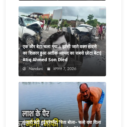
एक और बेटा चला गया… झांसी जाते वक्त हादसे
का शिकार हुआ अतीक अहमद का सबसे छोटा बेटा|
Atiq Ahmed Son Died
Nandani
अगस्त 7, 2026
कुंवारी बेटी हुई प्रेग्नेंट, पिता बोला- चलो दवा दिला