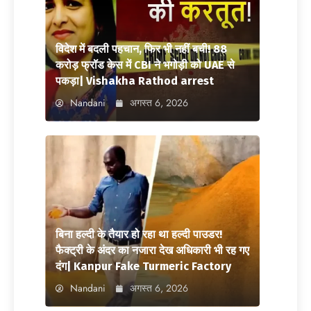
विदेश में बदली पहचान, फिर भी नहीं बची! 88
करोड़ फ्रॉड केस में CBI ने भगोड़ी को UAE से
पकड़ा| Vishakha Rathod arrest
Nandani
अगस्त 6, 2026
बिना हल्दी के तैयार हो रहा था हल्दी पाउडर!
फैक्ट्री के अंदर का नजारा देख अधिकारी भी रह गए
दंग| Kanpur Fake Turmeric Factory
Nandani
अगस्त 6, 2026