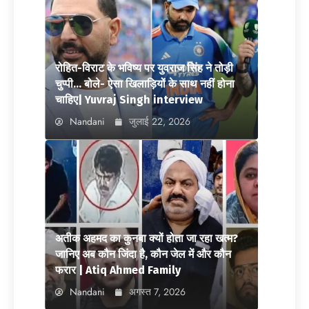
रोहित-विराट के भविष्य पर युवराज सिंह ने तोड़ी
चुप्पी… बोले- ऐसा खिलाड़ियों के साथ नहीं होना
चाहिए| Yuvraj Singh interview
Nandani
जुलाई 22, 2026
अतीक अहमद का कुनबा क्यों होता जा रहा खत्म?
जानिए अब कौन जिंदा है, कौन जेल में और कौन
फरार | Atiq Ahmed Family
Nandani
अगस्त 7, 2026