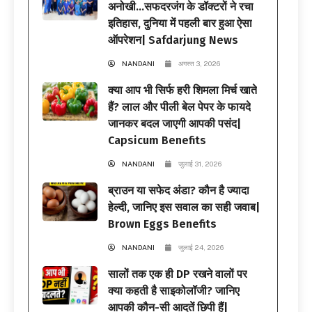
अनोखी…सफदरजंग के डॉक्टरों ने रचा
इतिहास, दुनिया में पहली बार हुआ ऐसा
ऑपरेशन| Safdarjung News
NANDANI
अगस्त 3, 2026
क्या आप भी सिर्फ हरी शिमला मिर्च खाते
हैं? लाल और पीली बेल पेपर के फायदे
जानकर बदल जाएगी आपकी पसंद|
Capsicum Benefits
NANDANI
जुलाई 31, 2026
ब्राउन या सफेद अंडा? कौन है ज्यादा
हेल्दी, जानिए इस सवाल का सही जवाब|
Brown Eggs Benefits
NANDANI
जुलाई 24, 2026
सालों तक एक ही DP रखने वालों पर
क्या कहती है साइकोलॉजी? जानिए
आपकी कौन-सी आदतें छिपी हैं|