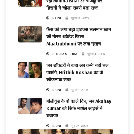
रही Munna Bhai 3? राजकुमार
हिरानी ने खोला सबसे बड़ा राज!
RAJNI
जुलाई 8, 2026
फैंस को लगा बड़ा झटका! सलमान खान
की मोस्ट अवेटेड फिल्म
Maatrubhumi पर लगा ग्रहण
SHIKHA MISHRA
जुलाई 4, 2026
जब डॉक्टरों ने कहा अब कभी नहीं चल
पाओगे, Hrithik Roshan का वो
खौफनाक सच!
RAJNI
जुलाई 1, 2026
बॉलीवुड के वो काले दिन, जब Akshay
Kumar को सिर्फ मार्शल आर्ट्स ने
बचाया!
RAJNI
जून 24, 2026