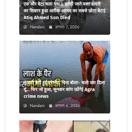
एक और बेटा चला गया… झांसी जाते वक्त हादसे
का शिकार हुआ अतीक अहमद का सबसे छोटा बेटा|
Atiq Ahmed Son Died
Nandani
अगस्त 7, 2026
कुंवारी बेटी हुई प्रेग्नेंट, पिता बोला- चलो दवा दिला
दूं… फिर जो हुआ, सुनकर कांप उठेंगे| Agra
crime news
Nandani
अगस्त 6, 2026