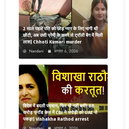
2 साल पहले पति को छोड़ प्यार के लिए भागी थी
छोटी, अब उसी प्रेमी के कमरे से ट्रॉली बैग में मिली
लाश| Chhoti Kumari murder
Nandani
अगस्त 6, 2026
विदेश में बदली पहचान, फिर भी नहीं बची! 88
करोड़ फ्रॉड केस में CBI ने भगोड़ी को UAE से
पकड़ा| Vishakha Rathod arrest
Nandani
अगस्त 6, 2026