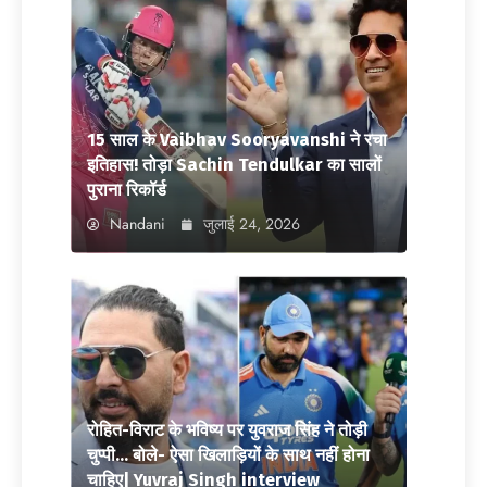
15 साल के Vaibhav Sooryavanshi ने रचा
इतिहास! तोड़ा Sachin Tendulkar का सालों
पुराना रिकॉर्ड
Nandani
जुलाई 24, 2026
रोहित-विराट के भविष्य पर युवराज सिंह ने तोड़ी
चुप्पी… बोले- ऐसा खिलाड़ियों के साथ नहीं होना
चाहिए| Yuvraj Singh interview